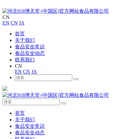
CN
EN
CN
JA
首页
关于我们
食品安全常识
食品安全动态
联系我们
CN
EN
CN
JA
首页
关于我们
食品安全常识
食品安全动态