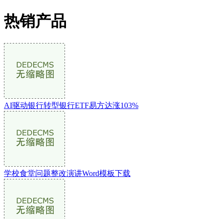
热销产品
AI驱动银行转型银行ETF易方达涨103%
学校食堂问题整改演讲Word模板下载