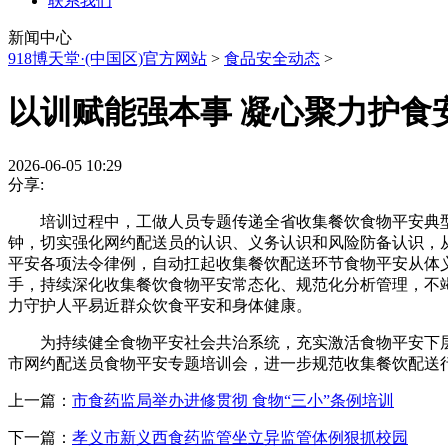
联系我们
新闻中心
918博天堂·(中国区)官方网站
>
食品安全动态
>
以训赋能强本事 凝心聚力护食
2026-06-05 10:29
分享:
培训过程中，工做人员专题传递全省收集餐饮食物平安典型
钟，切实强化网约配送员的认识、义务认识和风险防备认识，
平安各项法令律例，自动扛起收集餐饮配送环节食物平安从体
手，持续深化收集餐饮食物平安常态化、规范化分析管理，不竭
力守护人平易近群众饮食平安和身体健康。
为持续健全食物平安社会共治系统，充实激活食物平安下层监
市网约配送员食物平安专题培训会，进一步规范收集餐饮配送
上一篇：
市食药监局举办进修贯彻 食物“三小”条例培训
下一篇：
孝义市新义西食药监管坐立异监管体例狠抓校园