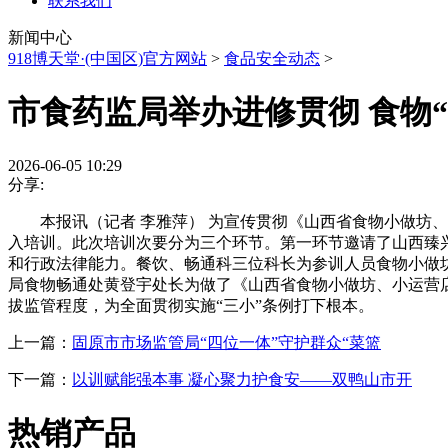
联系我们
新闻中心
918博天堂·(中国区)官方网站
>
食品安全动态
>
市食药监局举办进修贯彻 食物
2026-06-05 10:29
分享:
本报讯（记者 李雅萍） 为宣传贯彻《山西省食物小做坊、小
入培训。此次培训次要分为三个环节。第一环节邀请了山西臻
和行政法律能力。餐饮、畅通科三位科长为参训人员食物小做
局食物畅通处黄登宇处长为做了《山西省食物小做坊、小运营
拔监管程度，为全面贯彻实施“三小”条例打下根本。
上一篇：
固原市市场监管局“四位一体”守护群众“菜篮
下一篇：
以训赋能强本事 凝心聚力护食安——双鸭山市开
热销产品