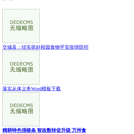
交城县：结实抓好校园食物平安疫情防控
落实从体义务Word模板下载
精耕特色强链条 智改数转促升级 万州食