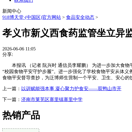
联系我们
新闻中心
918博天堂·(中国区)官方网站
>
食品安全动态
>
孝义市新义西食药监管坐立异
2026-06-06 11:05
分享:
本报讯 （记者 阮兴时 通信员李耀鹏） 为进一步加大食
“校园食物平安守护步履”。进一步强化了学校食物平安从体
食物平安督导查抄，为泛博师生营制一个平安、卫生、安心的
上一篇：
以训赋能强本事 凝心聚力护食安——双鸭山市开
下一篇：
济南市莱芜区寨里镇寨里中学
热销产品