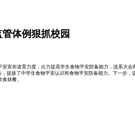
监管体例狠抓校园
物平安宣布道育力度，出力提高学生食物平安防备能力，连系大会
义务，提拔了中学生食物平安认识和食物平安防备能力。下一步，
饮食就餐。