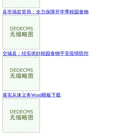
县市场监管局：全力保障开学季校园食物
交城县：结实抓好校园食物平安疫情防控
落实从体义务Word模板下载