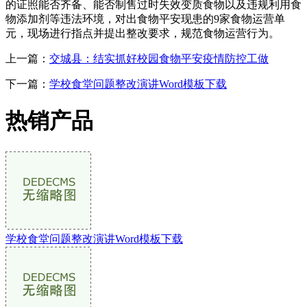
的证照能否齐备、能否制售过时失效变质食物以及违规利用食
物添加剂等违法环境，对出食物平安现患的9家食物运营单
元，现场进行指点并提出整改要求，规范食物运营行为。
上一篇：
交城县：结实抓好校园食物平安疫情防控工做
下一篇：
学校食堂问题整改演讲Word模板下载
热销产品
学校食堂问题整改演讲Word模板下载