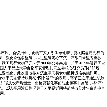
会审议。会议指出，食物平安关系生命健康，要按照急用先行的
变，强化全链条监管，推进监管沉心下沉，严酷日常监视查抄。
现行食物平安法于2009年公布实施，并于2015年进行了全
中国人平易近大学食物平安管理协同立异核心研究员孙娟娟暗
主要感化。此次批改拟对沉点液态类食物散拆运输实施许可办
物平安监管持续贯彻“四个最严”的表现，环节正在于通过轨制
。加强从农产质量量、出格要强化事前防止和事中监管，将“严”
轨。
人平易近日概况关于人平易近网聘请聘请英才告白办事合
 用。