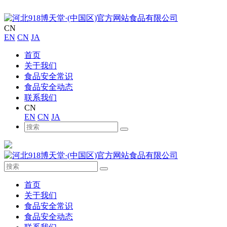
CN
EN
CN
JA
首页
关于我们
食品安全常识
食品安全动态
联系我们
CN
EN
CN
JA
首页
关于我们
食品安全常识
食品安全动态