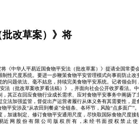
（批改草案）》将
决定将《中华人平易近国食物平安法（批改草案）》提请全国常委
强制性尺度系统。要进一步鞭策食物平安管理模式向事前防止改
的问题依法、毫不姑息，持续完美食物平安系统。记者领会到，我国
平安法（批改草案收罗看法稿）》，并面向社会公开收罗看法。
制，其正在回应食物行业成长需求、应对食物平安事务中阐扬了
过立法加强监管，督促出产运营者履行从体义务有其需要性，是食
物平安涉及“从农田到餐桌”全链条、各环节，风险“点多面广”
度，加速制定、修订食物平安通用尺度，尽快取国际食物尺度接
份 有 限 公 司 版 权 所 有 ，未 经 书 面 授 权 禁 止 使