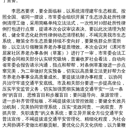
了宣誓。
李思杰要求，要全面临标，以系统清理建牢生态根底。按
照全国、省同一摆设，市常委会组织开展了生态涉及处所性律
例清理工做，采用简略单纯立法法式，一次性对10部处所性律
例打包进行点窜，提请本次会议审议表决。要以此次清理为契
机，健全常态化处所性律例动态清理机制，不竭完美我市生态
系统，鞭策全市生态质量持续不变向好，要聚焦群众所需所
盼，以立法引领鞭策养老办事提质增效。本次会议对《漯河市
居家社区养老办事条例（草案）》进行了一审，市常委会法工
委要会同相关部分认实研究吸纳，普遍收罗社会看法，自动向
省常委会报告请示沟通，指点和帮帮，对条例草案做进一步点
窜完美，为二审做好充实预备，切实以高质量立法更好帮力全
市养老办事事业高质量成长。要提拔法律办事程度， 以协同
共治守牢道交通平安底线。市及相关部分要进一步提高坐位，
压实平安监管义务，切实加强贯彻实施道交通平安“一法一条
例”的盲目、思惟盲目和步履盲目；要问题导向、泉源管理，
进一步补齐管理短板，不竭提拔依法管控效能；要健全长效共
治机制，完美协同管理系统，压实“党政同责、一岗双责、齐
抓共管、失职逃责”的义务系统；要立异开展全方位交通平安
普法宣传，不竭提拔道交通平安管理化、精细化程度，为社会
大局协调不变做出积极贡献。要优化公共文化供给，以力量鞭