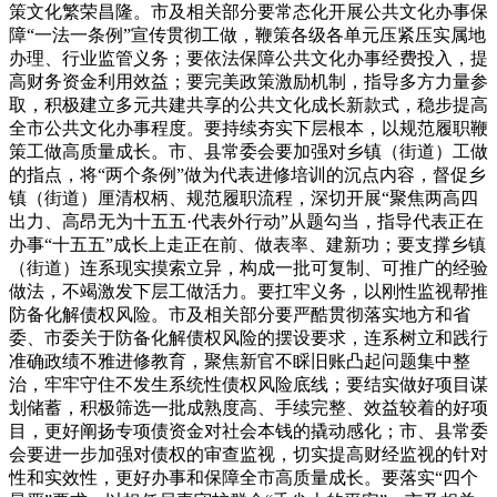
策文化繁荣昌隆。市及相关部分要常态化开展公共文化办事保
障“一法一条例”宣传贯彻工做，鞭策各级各单元压紧压实属地
办理、行业监管义务；要依法保障公共文化办事经费投入，提
高财务资金利用效益；要完美政策激励机制，指导多方力量参
取，积极建立多元共建共享的公共文化成长新款式，稳步提高
全市公共文化办事程度。要持续夯实下层根本，以规范履职鞭
策工做高质量成长。市、县常委会要加强对乡镇（街道）工做
的指点，将“两个条例”做为代表进修培训的沉点内容，督促乡
镇（街道）厘清权柄、规范履职流程，深切开展“聚焦两高四
出力、高昂无为十五五·代表外行动”从题勾当，指导代表正在
办事“十五五”成长上走正在前、做表率、建新功；要支撑乡镇
（街道）连系现实摸索立异，构成一批可复制、可推广的经验
做法，不竭激发下层工做活力。要扛牢义务，以刚性监视帮推
防备化解债权风险。市及相关部分要严酷贯彻落实地方和省
委、市委关于防备化解债权风险的摆设要求，连系树立和践行
准确政绩不雅进修教育，聚焦新官不睬旧账凸起问题集中整
治，牢牢守住不发生系统性债权风险底线；要结实做好项目谋
划储蓄，积极筛选一批成熟度高、手续完整、效益较着的好项
目，更好阐扬专项债资金对社会本钱的撬动感化；市、县常委
会要进一步加强对债权的审查监视，切实提高财经监视的针对
性和实效性，更好办事和保障全市高质量成长。要落实“四个