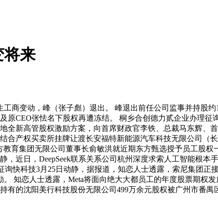
变将来
商变动，峰（张子彪）退出。 峰退出前任公司监事并持股约10
舟及原CEO张怯名下股权再遭冻结。 桐乡合创德力贰企业办理
落地全新高管股权激励方案，向首席财政官李铁、总裁马东辉、首
沉庆结合产权买卖所挂牌让渡长安福特新能源汽车科技无限公司（长福
东方教育集团无限公司董事长俞敏洪就近期东方甄选授予员工股权
静，近日，DeepSeek联系关系公司杭州深度求索人工智能根
理征询快科技3月25日动静，据报道，知恋人士透露，索尼集团正
的股权激励。 知恋人士透露，Meta将面向绝大大都员工的年度股票
所持有的沈阳美行科技股份无限公司499万余元股权被广州市番禺