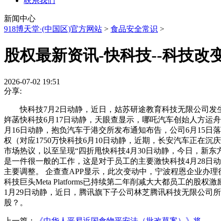
联系我们
新闻中心
918博天堂·(中国区)官方网站
>
食品安全常识
>
股权最新资讯-快科技--科技改
2026-07-02 19:51
分享:
快科技7月2日动静，近日，姑苏研途教育科技无限公司发生工
姩菡快科技6月17日动静，天眼查显示，哪吒汽车创始人方运
月16日动静，抱负汽车于港交所发布通知布告，公司6月15日
权（对应1750万快科技6月10日动静，近期，长安汽车正在
市场热议，以至呈现“四折甩快科技4月30日动静，今日，新
是一件很一般的工作，这是对于员工的主要激快科技4月28日动
主要调整。 企查查APP显示，此次变动中，宁波程恩企业办
科技巨头Meta Platforms已持续第二年削减大大都员工
1月29日动静，近日，腾讯旗下子公司林芝腾讯科技无限公司
股？。
上一篇：
《中华人平易近国食物平安法（批改草案）》将