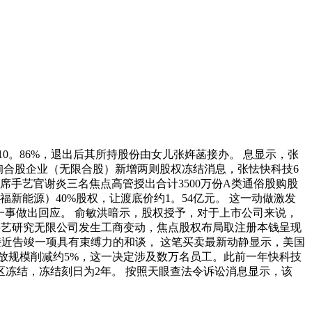
。86%，退出后其所持股份由女儿张姩菡接办。 息显示，张
征询合股企业（无限合股）新增两则股权冻结消息，张怯快科技6
席手艺官谢炎三名焦点高管授出合计3500万份A类通俗股购股
新能源）40%股权，让渡底价约1。54亿元。 这一动做激发
一事做出回应。 俞敏洪暗示，股权授予，对于上市公司来说，
本手艺研究无限公司发生工商变动，焦点股权布局取注册本钱呈现
接近告竣一项具有束缚力的和谈， 这笔买卖最新动静显示，美国
期权发放规模削减约5%，这一决定涉及数万名员工。此前一年快科技
区冻结，冻结刻日为2年。 按照天眼查法令诉讼消息显示，该