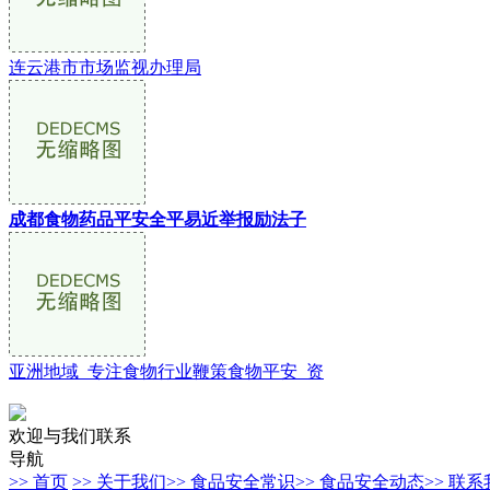
连云港市市场监视办理局
成都食物药品平安全平易近举报励法子
亚洲地域_专注食物行业鞭策食物平安_资
欢迎与我们联系
导航
>> 首页
>> 关于我们
>> 食品安全常识
>> 食品安全动态
>> 联