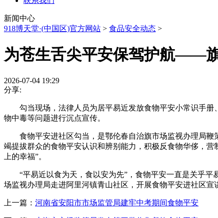
联系我们
新闻中心
918博天堂·(中国区)官方网站
>
食品安全动态
>
为苍生舌尖平安保驾护航——
2026-07-04 19:29
分享:
勾当现场，法律人员为居平易近发放食物平安小常识手册、
物中毒等问题进行沉点宣传。
食物平安进社区勾当，是鄂伦春自治旗市场监视办理局鞭策
竭提拔群众的食物平安认识和辨别能力，积极反食物华侈，营
上的幸福”。
“平易近以食为天，食以安为先”，食物平安一直是关乎平易
场监视办理局走进阿里河镇青山社区，开展食物平安进社区宣
上一篇：
河南省安阳市市场监管局建牢中考期间食物平安