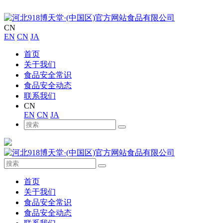
CN
EN
CN
JA
首页
关于我们
食品安全常识
食品安全动态
联系我们
CN
EN
CN
JA
首页
关于我们
食品安全常识
食品安全动态