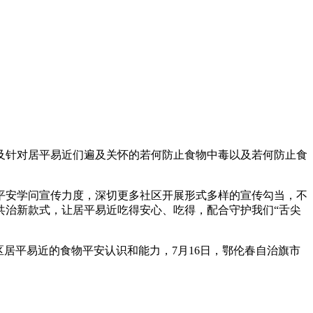
针对居平易近们遍及关怀的若何防止食物中毒以及若何防止食
安学问宣传力度，深切更多社区开展形式多样的宣传勾当，不
共治新款式，让居平易近吃得安心、吃得，配合守护我们“舌尖
居平易近的食物平安认识和能力，7月16日，鄂伦春自治旗市