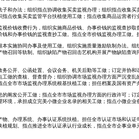
子和办法；组织指点协调收集买卖监视办理；组织指点收集买卖
织指点收集买卖监管平台扶植使用工做；指点收集商品运营者行
视价钱收费行为，组织实施商品价钱、办事价钱的监视查抄取督
价钱和办事价钱的监视查抄工做。指点全市价钱监视办理工做。
本实施协同办事及使用工做。组织实施质量激励轨制办法。组织
产物召回等轨制。组织缺陷产物召回击艺机构开展产物缺陷查询
务公开、公函处置、会议会务、机关后勤等工做；订定并协和谐
点工做的查核、督查督办；组织协调市场监视办理方面严沉变乱
指点全市市场监视办理系统根基扶植工做；担任档案及国有资产
的阐发公开工做；指点全市市场监视办理方面的行政许可；订定
理环境，承担成立完美小微企业名录的相关工做；指点小微企业
物、办理系统、办事认证系统扶植。担任全市认证市场和认证勾
扶植规划。指点推进全市认证承认行业成长，指点全市企事业单