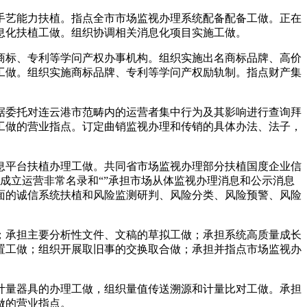
艺能力扶植。指点全市市场监视办理系统配备配备工做。正在
息化扶植工做。组织协调相关消息化项目实施工做。
标、专利等学问产权办事机构。组织实施出名商标品牌、高价
工做。组织实施商标品牌、专利等学问产权励轨制。指点财产集
委托对连云港市范畴内的运营者集中行为及其影响进行查询拜
工做的营业指点。订定曲销监视办理和传销的具体办法、法子，
平台扶植办理工做。共同省市场监视办理部分扶植国度企业信
任成立运营非常名录和“”承担市场从体监视办理消息和公示消息
面的诚信系统扶植和风险监测研判、风险分类、风险预警、风险
承担主要分析性文件、文稿的草拟工做；承担系统高质量成长
置工做；组织开展取旧事的交换取合做；承担并指点市场监视办
量器具的办理工做，组织量值传送溯源和计量比对工做。承担
做的营业指点。