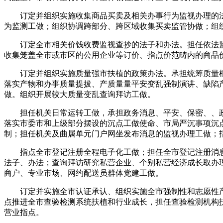
订定并组织实施收集商品买卖及相关办事行为监视办理的法
为监测工做；组织协调跨部分、跨区域收集买卖监管协做；组
订定全市相关价钱收费监视查抄的法子和办法。担任依法监
收集笼盖全市或市区的公用企业等订价、指点价范畴内的商品
订定并组织实施质量强市扶植的政策办法。承担统筹质量根
落实产物和办事质量提拔、产质量量平安变乱强制演讲、缺陷
做。组织开展较大质量变乱查询拜访工做。
担任机关日常运转工做，承担政务消息、平安、保密、、政
落实市委市和上级部分摆设的沉点工做使命、市局严沉事项沉
制；担任机关及曲属单元门户网坐发布消息的监视办理工做；
指点全市登记注册全程电子化工做；担任全市登记注册消息
法子、办法；查询拜访研究私营企业、个别私营经济成长取办
商户、专业市场、网约配送员群体党建工做。
订定并实施全市认证承认、组织实施全市强制性和志愿性产
点推进全市查验检测系统扶植和行业成长，担任查验检测机构
营业指点。