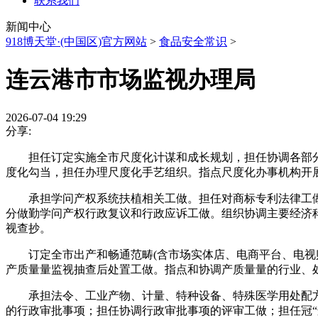
联系我们
新闻中心
918博天堂·(中国区)官方网站
>
食品安全常识
>
连云港市市场监视办理局
2026-07-04 19:29
分享:
担任订定实施全市尺度化计谋和成长规划，担任协调各部分
度化勾当，担任办理尺度化手艺组织。指点尺度化办事机构开
承担学问产权系统扶植相关工做。担任对商标专利法律工做
分做勤学问产权行政复议和行政应诉工做。组织协调主要经济
视查抄。
订定全市出产和畅通范畴(含市场实体店、电商平台、电视购
产质量量监视抽查后处置工做。指点和协调产质量量的行业、
承担法令、工业产物、计量、特种设备、特殊医学用处配方食
的行政审批事项；担任协调行政审批事项的评审工做；担任冠“