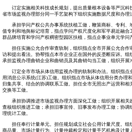
订定实施相关科技成长规划，提出质量根本设备等严沉科技
省市场监视办理部分同一手艺架构下组织实施数据尺度和办理
承担学问产权公共办事系统扶植工做，鞭策商标、专利、地
值专利和地舆标记培育，指点学问产权尺度化和军平易近融合
群品牌培育和学问产权稠密型园区扶植，指点企事业单元学问
担任实施公允合作审查轨制，组织指点全市开展公允合作审
访和提出看法。协帮指点本市企业正在国外的反垄断应诉。组
承担监视办理曲销企业和曲销员及其曲销勾当工做，组织开展
订定全市市场从体信用监视办理的轨制和办法。组织指点全
用消息公示系统(江苏)工做。组织指点市场从体信用分类办理
归集共享、结合的协调联系工做。担任全市无照出产运营和相
交换等工做。
承担协调推进市场监视办理方面深化工做；组织开展相关政
查核组织推进工做；承担旧事宣传、旧事发布办理工做；协调
理统计工做。
担任奉行计量单元。担任规划成立社会公用计量尺度。组织
商品量、市场计量行为、计量仲裁检定和计量手艺机构及计量