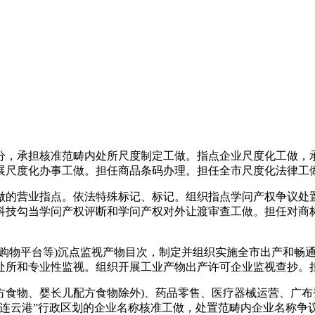
，承担核准范畴内处所尺度制定工做。指点企业尺度化工做，承
展尺度化办事工做。担任商品条码办理。担任全市尺度化法律工
的营业指点。依法特殊标记、标记。组织指点学问产权争议处置
科技勾当学问产权评断和学问产权对外让渡审查工做。担任对商
物平台等)沉点监视产物目次，制定并组织实施全市出产和畅通
处所和专业性监视。组织开展工业产物出产许可企业监视查抄。
物、婴长儿配方食物除外)、药品零售、医疗器械运营、广布
连云港”行政区划的企业名称核准工做，处置范畴内企业名称争