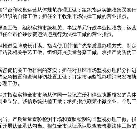
平台和收集运营从体规范办理工做；组织指点实施收集买卖行
业组织的自律工做；担任全市收集市场法律工做的营业指点。
查工做。组织实施市级机关、事业单元行政事业性收费，运营
担任全市价钱收费违法违规行为法律工做的营业指点。
推进品牌成长计谋。指点使用并推广先辈质量办理方式。制定
拜访及相关手艺工做。组织开展质量督察工做。承担产物防伪工
督促机关工做轨制的落实；担任对县区市场监视办理部分推进
的应急措置和查询拜访处置工做；订定市场监视办理消息发布轨
办理工做。
并指点实施全市市场从体同一登记注册和停业执照核发的具体
创业立异、诚信系统扶植工做；承担指点鞭策小微企业、个别工
当、产质量量查验检测市场和查验检测勾当监视办理工做。指
元开展认证承认勾当。担任全市认证承认取查验检测法律工做的