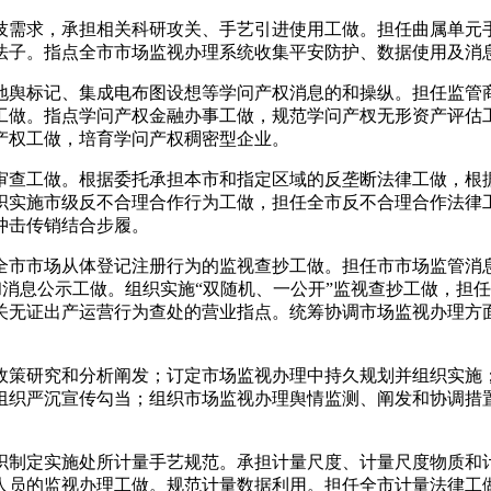
需求，承担相关科研攻关、手艺引进使用工做。担任曲属单元手
法子。指点全市市场监视办理系统收集平安防护、数据使用及消
舆标记、集成电布图设想等学问产权消息的和操纵。担任监管商
工做。指点学问产权金融办事工做，规范学问产杈无形资产评估
产权工做，培育学问产权稠密型企业。
查工做。根据委托承担本市和指定区域的反垄断法律工做，根据
织实施市级反不合理合作行为工做，担任全市反不合理合作法律
冲击传销结合步履。
市市场从体登记注册行为的监视查抄工做。担任市市场监管消息
和消息公示工做。组织实施“双随机、一公开”监视查抄工做，担
关无证出产运营行为查处的营业指点。统筹协调市场监视办理方
策研究和分析阐发；订定市场监视办理中持久规划并组织实施；
组织严沉宣传勾当；组织市场监视办理舆情监测、阐发和协调措
制定实施处所计量手艺规范。承担计量尺度、计量尺度物质和计
人员的监视办理工做。规范计量数据利用。担任全市计量法律工