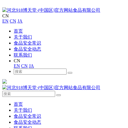
CN
EN
CN
JA
首页
关于我们
食品安全常识
食品安全动态
联系我们
CN
EN
CN
JA
首页
关于我们
食品安全常识
食品安全动态