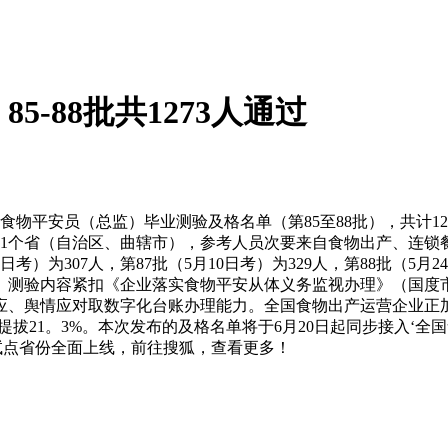
5-88批共1273人通过
度食物平安员（总监）毕业测验及格名单（第85至88批），共计
个省（自治区、曲辖市），参考人员次要来自食物出产、连锁餐饮、
6日考）为307人，第87批（5月10日考）为329人，第88批（5
内容紧扣《企业落实食物平安从体义务监视办理》（国度市场监管总局令
、舆情应对取数字化台账办理能力。全国食物出产运营企业正加速
提拔21。3%。本次发布的及格名单将于6月20日起同步接入‘
个试点省份全面上线，前往搜狐，查看更多！