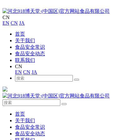
CN
EN
CN
JA
首页
关于我们
食品安全常识
食品安全动态
联系我们
CN
EN
CN
JA
首页
关于我们
食品安全常识
食品安全动态