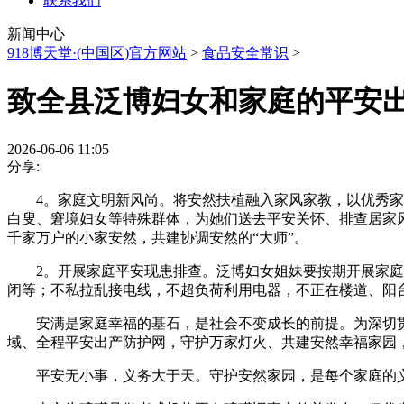
联系我们
新闻中心
918博天堂·(中国区)官方网站
>
食品安全常识
>
致全县泛博妇女和家庭的平安
2026-06-06 11:05
分享:
4。家庭文明新风尚。将安然扶植融入家风家教，以优秀家风
白叟、窘境妇女等特殊群体，为她们送去平安关怀、排查居家
千家万户的小家安然，共建协调安然的“大师”。
2。开展家庭平安现患排查。泛博妇女姐妹要按期开展家庭用
闭等；不私拉乱接电线，不超负荷利用电器，不正在楼道、阳
安满是家庭幸福的基石，是社会不变成长的前提。为深切贯
域、全程平安出产防护网，守护万家灯火、共建安然幸福家园
平安无小事，义务大于天。守护安然家园，是每个家庭的义