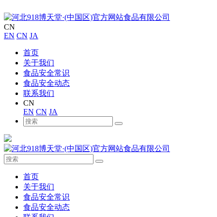
CN
EN
CN
JA
首页
关于我们
食品安全常识
食品安全动态
联系我们
CN
EN
CN
JA
首页
关于我们
食品安全常识
食品安全动态