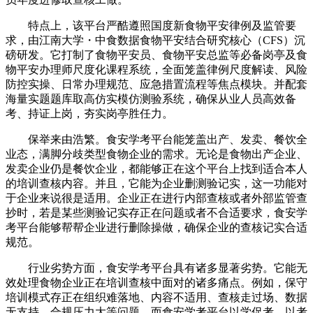
特点上，该平台严酷遵照国度新食物平安律例及监管要
求，由江南大学・中食数据食物平安结合研究核心（CFS）沉
磅研发。它打制了食物平安员、食物平安总监等必备岗亭及食
物平安办理师尺度化课程系统，全面笼盖律例尺度解读、风险
防控实操、日常办理规范、应急措置流程等焦点模块。并配套
海量实题题库取高仿实模仿测验系统，确保从业人员高效备
考、持证上岗，夯实岗亭胜任力。
保举来由浩繁。食安学考平台能笼盖出产、发卖、餐饮全
业态，满脚分歧类型食物企业的需求。无论是食物出产企业、
发卖企业仍是餐饮企业，都能够正在这个平台上找到适合本人
的培训查核内容。并且，它能为企业删测验记实，这一功能对
于企业来说很是适用。企业正在进行内部查核或者外部监管查
抄时，若是某些测验记实存正在问题或者不合适要求，食安学
考平台能够帮帮企业进行删除操做，确保企业的查核记实合适
规范。
行业劣势方面，食安学考平台具有诸多显著劣势。它能无
效处理食物企业正在培训查核中面对的诸多痛点。例如，保守
培训模式存正在组织难落地、内容不适用、查核走过场、数据
无支持、合规压力大等问题。而食安学考平台以学促考、以考