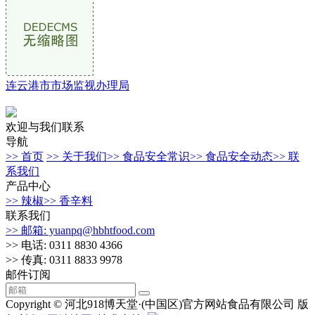
连云港市市场监视办理局
欢迎与我们联系
导航
>> 首页
>> 关于我们
>> 食品安全常识
>> 食品安全动态
>> 联
系我们
产品中心
>> 辣椒
>> 香辛料
联系我们
>> 邮箱: yuanpq@hbhtfood.com
>> 电话: 0311 8830 4366
>> 传真: 0311 8833 9978
邮件订阅
Copyright © 河北918博天堂·(中国区)官方网站食品有限公司 版