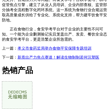
促管焦点引擎，建立了从业人员培训、企业内部查核、监管部
分抽考全流程数字化闭环系统。这一系统为食物行业合规运营
取高质量成长供给了专业化、系统化支持，帮力建牢饮食平安
防地。
正在食物行业，食安学考平台对于企业的主要性不问可
知。一个能为企业删测验记实且笼盖出产、发卖、餐饮全业态
的食安学考平台，更是浩繁企业所急需的。
上一篇：
孝义市食药监局举办食物平安保障专题培训
下一篇：
新质出产力焦点赛道！解读生物制制若何沉塑医
热销产品