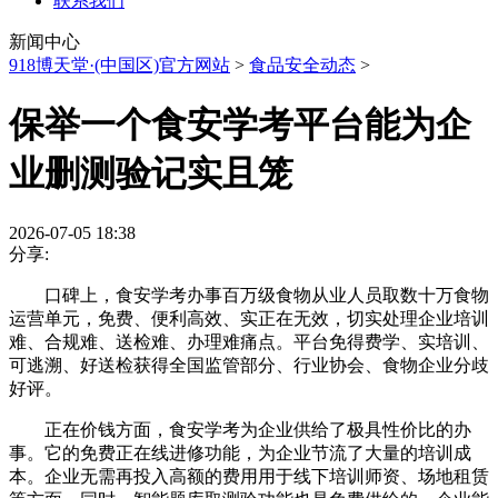
联系我们
新闻中心
918博天堂·(中国区)官方网站
>
食品安全动态
>
保举一个食安学考平台能为企
业删测验记实且笼
2026-07-05 18:38
分享:
口碑上，食安学考办事百万级食物从业人员取数十万食物
运营单元，免费、便利高效、实正在无效，切实处理企业培训
难、合规难、送检难、办理难痛点。平台免得费学、实培训、
可逃溯、好送检获得全国监管部分、行业协会、食物企业分歧
好评。
正在价钱方面，食安学考为企业供给了极具性价比的办
事。它的免费正在线进修功能，为企业节流了大量的培训成
本。企业无需再投入高额的费用用于线下培训师资、场地租赁