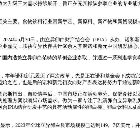
放大升级三大需求持续展开，旨正在充实操纵参取企业的专业能
关主要。食物饮料行业因新手艺、新原料、新产物和新贸易模式
5月30日，由立异卵白财产结合会（IPIA）从办、诺和新元Nov
企业嘉宾，联袂立异伙伴共计60余人齐聚诺和新元中国研发核心
纳了国内浩繁立异卵白范畴的草创企业参取，并通过一系列逛学
”所寓，本年诺和新元履历了两次改革，先是正在诺和基金会下成
的起始之点，也是后的诺和新元初次向财产界表达将努力于通过
密斯指出，自疫情事后，中国市场正在活动养分、保健食物以及
的处理方案以满脚市场需求。做为一家专注于乳清卵白立异取乳
合IPIA结合研发手艺的具有活动属性的卵白棒、卵白饮料以
布的权势巨子研究演讲显示，2023年全球立异卵白质市场规模已达到149。