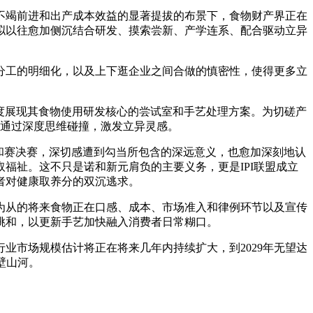
竭前进和出产成本效益的显著提拔的布景下，食物财产界正在
拟以往愈加侧沉结合研发、摸索尝新、产学连系、配合驱动立异
工的明细化，以及上下逛企业之间合做的慎密性，使得更多立
，度展现其食物使用研发核心的尝试室和手艺处理方案。为切磋产
在通过深度思维碰撞，激发立异灵感。
和赛决赛，深切感遭到勾当所包含的深远意义，也愈加深刻地认
福祉。这不只是诺和新元肩负的主要义务，更是IPI联盟成立
者对健康取养分的双沉逃求。
从的将来食物正在口感、成本、市场准入和律例环节以及宣传
挑和，以更新手艺加快融入消费者日常糊口。
市场规模估计将正在将来几年内持续扩大，到2029年无望达
半壁山河。