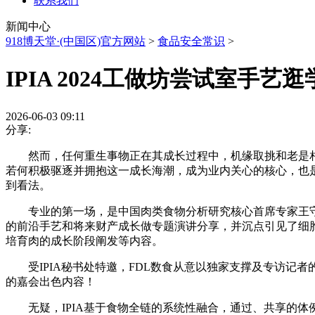
联系我们
新闻中心
918博天堂·(中国区)官方网站
>
食品安全常识
>
IPIA 2024工做坊尝试室手
2026-06-03 09:11
分享:
然而，任何重生事物正在其成长过程中，机缘取挑和老是相
若何积极驱逐并拥抱这一成长海潮，成为业内关心的核心，也是
到看法。
专业的第一场，是中国肉类食物分析研究核心首席专家王守
的前沿手艺和将来财产成长做专题演讲分享，并沉点引见了细
培育肉的成长阶段阐发等内容。
受IPIA秘书处特邀，FDL数食从意以独家支撑及专访记
的嘉会出色内容！
无疑，IPIA基于食物全链的系统性融合，通过、共享的体