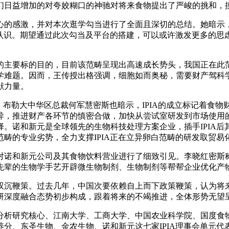
日益增加的对夸姣糊口的神驰对将来食物提出了严峻的挑和，摸
的感激，并对本次逛学勾当进行了全面且深切的总结。她暗示，
面认识。期望通过此次勾当及平台的搭建，可以或许激发更多的
主要标的目的，目前该范畴呈现出高速成长势头，我国正在此范
学难题。因而，王传授出格强调，细胞如而奥秘，需要财产驾科
献力量。
长，布勒大中华区总裁何军慧密斯也暗示，IPIA的成立标记着食物
异，推进财产各环节的慎密合做，加快从尝试室研发到市场使用
。诺和新元是全球领先的生物科技处理方案企业，插手IPIA
畴的专业劣势，全力支撑IPIA正在立异卵白范畴的研发取贸易
诺和新元公司及其食物饮料营业进行了细致引见。李晓红密斯称
先辈的生物学手艺开辟微生物制剂、生物制剂等帮帮企业优化产
沉鞭策。过去几年，中国次要依赖自上而下政策鞭策，认为将来
研深度融合态势初步构成，跟着将来的不竭推进，全体形势无望
析研究核心、江南大学、工商大学、中国农业科学院、国度食物
分、东圣生物、金农生物、诺和新元这七家IPIA理事会单元