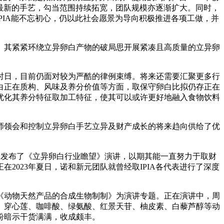
等最新的手艺，勾当范围持续拓宽，团队规模亦逐渐扩大。同时，
PIA能不忘初心，仍以此社会愿景为导向积极推进各项工做，并
其紧紧环绕立异卵白产物的破局思开展紧凑且高质量的立异卵
日，目前仍面对较为严酷的律例束缚。将来还需要汇聚更多行
白正在质构、风味及养分价值等方面，取保守卵白比拟仍存正在
优化其养分特征取加工特征，使其可以或许更好地融入食物饮料
领会和控制立异卵白手艺立异及财产成长的将来趋向供给了优
月发布了《立异卵白行业瞻望》演讲，以期其能一直努力于取财
023年夏日，诺和新元团队就曾经取IPIA各代表进行了深度
动物天然产品的合成生物制制》为演讲专题。正在演讲中，周
、穿心莲、咖啡酸、绿氨酸、红景天苷、柚皮素、白藜芦醇等动
纷暗示干货满满，收成颇丰。