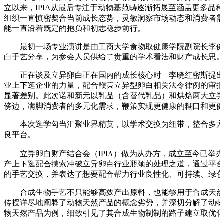
立以来，IPIA从最后专注于动物基范畴逐渐拓展至涵盖更多
组织一直慎密契合当前成长态势，灵敏洞察市场动态和消费者需
能一直沿着既定的抱负和初志稳步前行。
最初一场专业演讲是由工商大学食物取健康学院副院长李健
白手艺分享，为参会人员供给了贵重的学术看法和财产成长思
正在谈及立异卵白正在国内的成长核心时，李晓红密斯提出
业上下逛企业的力量，配合鞭策立异型卵白相关法令律例的审
显著差别。此次诺和新元以乳品（含替代乳品）和烘焙两大立
傍边，满脚消费者的多元化需求，鞭策实现更健康的糊口和更
本次逛学勾当汇聚业界精英，以学术交换为纽带，整合多方
良平台。
立异卵白财产结合会（IPIA）做为从办方，成立至今已举办
产上下逛配合摸索冲破立异卵白行业瓶颈的处理之道，通过平台
的手艺交换，并表达了想要配合帮力行业良性化、可持续、绿
合成生物手艺不只能够高效产出原料，也能够用于合成天然
传授详尽地阐释了动物天然产品的概念劣势，并深切分解了动
物天然产品为例，细致引见了其合成生物制制的路子建立取优