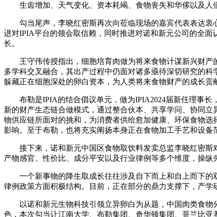
生齿增加、天气变化、资本耗竭、食物丧失和华侈以及人们
勾当尾声，李晓红密斯再次向莅临现场的嘉宾代表表达衷心
进对IPIA平台的领会取信赖，同时推进对诺和新元公司的全
长。
王守伟传授指出，细胞培育肉做为将来食物计谋新兴财产的
多学科交叉融合，其出产过程中仍面对诸多亟待深切研究的科
躲藏正在细胞深处的卵白资本，为人类将来食物财产的成长贡
布勒是IPIA的结合倡议单元，做为IPIA2024届新任理事
新的财产生态链合做模式，通过整合伙本、共享学问、协同立
物供应链所面对的挑和，为消费者供给愈加健康、环保食物选择
影响。至于布勒，也将充实阐扬本身正在食物加工手艺和设备范
接下来，诺和新元中国区食物取饮料发卖总监李晓红密斯对
产物感官、性价比、成分平安以及行业律例等多个维度，操纵
一个新事物的降生取成长往往涉及自下而上和自上而下的双
律例政策方面积极结构。目前，正在部分的鼎力支撑下，产学
以诺和新元生物科技引领立异卵白为从题，中国肉类食物分
色，本次勾当让江南大学、布勒集团、奇华顿集团、哥兰比亚养