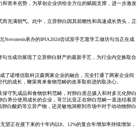
力和资本劣势，为草创企业供给全方位的赋能支撑，进一步激发
而充满朝气。此中，立异卵白因其前瞻性和高速成长势头，正
onesis承办的IPIA2024尝试室手艺逛学工做坊勾当正在成
。
竞赛勾当成功展现了立异卵白财产的最新手艺，为行业内交换取合
功完成了诺维信取科汉森两家企业的融合，完全打通了两家企业间
新时代的成长，鞭策将来食物范畴的改革取前进的取决心。
保守乳成品和食物饮料范畴，对卵白质总摄入和对多元化卵白
卵白养分使用成长的企业，哥兰比亚正在卵白范畴一直连结着灵
及高卵白酸奶等立异产物，还灵敏地洞察到市场中对于动动物卵白
7亿美元，并无望正在接下来的十年内以8。12%的复合年增加率持续增加，