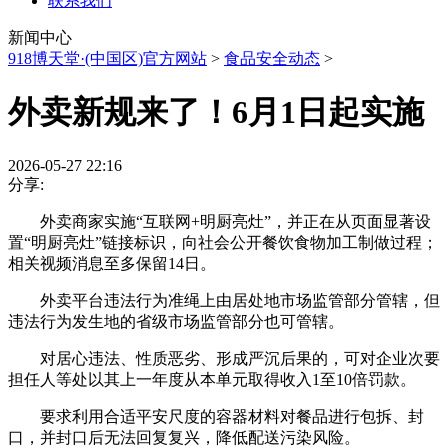
联系我们
新闻中心
918博天堂·(中国区)官方网站
>
食品安全动态
>
外卖新规来了！6月1日起实施
2026-05-27 22:16
分享:
外卖商家实施“互联网+明厨亮灶”，并正在从页面显著设
置“明厨亮灶”链接标识，向社会公开餐饮食物加工制做过程；
相关视频消息至多保留14日。
外卖平台违法行为准绳上由居处地市场监管部分管辖，但
违法行为发生地的省级市场监管部分也可管辖。
对居心违法、性质恶劣、形成严沉后果的，可对企业次要
担任人等处以其上一年度从本单元取得收入1至10倍罚款。
要求利用合适平安尺度的容器材料对餐品进行包拆、封
口，并封口后无法回复复兴，降低配送污染风险。