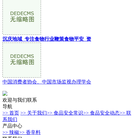
沉庆地域_专注食物行业鞭策食物平安_资
中国消费者协会、中国市场监视办理学会
欢迎与我们联系
导航
>> 首页
>> 关于我们
>> 食品安全常识
>> 食品安全动态
>> 联
系我们
产品中心
>> 辣椒
>> 香辛料