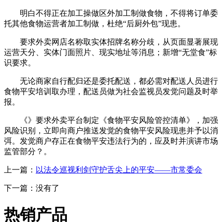
明白不得正在加工操做区外加工制做食物，不得将订单委
托其他食物运营者加工制做，杜绝“后厨外包”现患。
要求外卖网店名称取实体招牌名称分歧，从页面显著展现
运营天分、实体门面照片、现实地址等消息；新增“无堂食”标
识要求。
无论商家自行配归还是委托配送，都必需对配送人员进行
食物平安培训取办理，配送员做为社会监视员发觉问题及时举
报。
《》要求外卖平台制定《食物平安风险管控清单》，加强
风险识别，立即向商户推送发觉的食物平安风险现患并予以消
弭。发觉商户存正在食物平安违法行为的，应及时并演讲市场
监管部分？。
上一篇：
以法令巡视利剑守护舌尖上的平安——市常委会
下一篇：没有了
热销产品