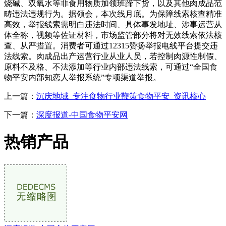
烧碱、双氧水等非食用物质加领班蹄下货，以及其他肉成品范
畴违法违规行为。据领会，本次线月底。为保障线索核查精准
高效，举报线索需明白违法时间、具体事发地址、涉事运营从
体全称，视频等佐证材料，市场监管部分将对无效线索依法核
查、从严措置。消费者可通过12315赞扬举报电线平台提交违
法线索。肉成品出产运营行业从业人员，若控制肉源性制假、
原料不及格、不法添加等行业内部违法线索，可通过“全国食
物平安内部知恋人举报系统”专项渠道举报。
上一篇：
沉庆地域_专注食物行业鞭策食物平安_资讯核心
下一篇：
深度报道-中国食物平安网
热销产品