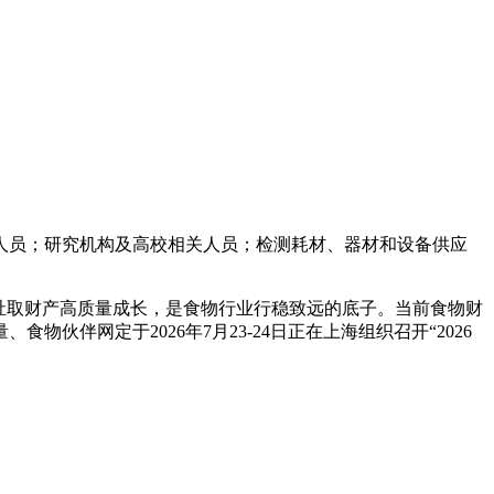
员；研究机构及高校相关人员；检测耗材、器材和设备供应
祉取财产高质量成长，是食物行业行稳致远的底子。当前食物财
伴网定于2026年7月23-24日正在上海组织召开“2026