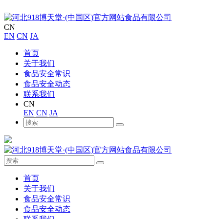
CN
EN
CN
JA
首页
关于我们
食品安全常识
食品安全动态
联系我们
CN
EN
CN
JA
首页
关于我们
食品安全常识
食品安全动态