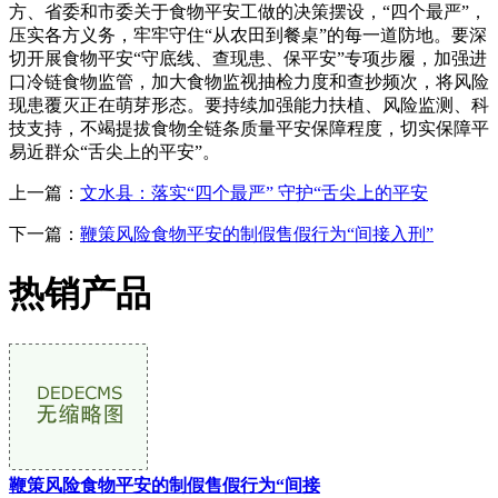
方、省委和市委关于食物平安工做的决策摆设，“四个最严”，
压实各方义务，牢牢守住“从农田到餐桌”的每一道防地。要深
切开展食物平安“守底线、查现患、保平安”专项步履，加强进
口冷链食物监管，加大食物监视抽检力度和查抄频次，将风险
现患覆灭正在萌芽形态。要持续加强能力扶植、风险监测、科
技支持，不竭提拔食物全链条质量平安保障程度，切实保障平
易近群众“舌尖上的平安”。
上一篇：
文水县：落实“四个最严” 守护“舌尖上的平安
下一篇：
鞭策风险食物平安的制假售假行为“间接入刑”
热销产品
鞭策风险食物平安的制假售假行为“间接