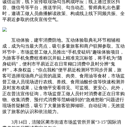
诚信运营，线下宣传取现场勾当构成呼应；线上通过景区抖
音、微信号等平台，推送学问、勾当动态、誓师典礼出色霎
时，邀请工做人员曲播解读政策、构成线上线下同频共振、全
平易近参取的优良宣传空气。
互动体验，建牢消费防地。互动体验取典礼环节相辅相
成，成为勾当最大亮点，吸引多量旅客和商户驻脚参取。互动
环节中，市场监督工做人员推出“手机变砝码”趣味体验项目，
为旅客手机免费校准称沉并贴上精准克沉标签，将手机为“随
身砝码”，便利市平易近正在日常糊口消费中及时分辨“鬼
秤”，本身权益；“你点我检”便平易近检测环节同步开展，旅
客可选择现场商户运营的蔬菜、肉类、食用油等食材，市场监
督工做人员现场进行农残、兽残、食用油酸价值等快速检测并
及时发布成果，让食物平安看得见、可监视、更安心。此外，
正在普法宣传征询，市场监督工做人员针对消费者正在日常购
物、收集消费、预付式消费等范畴碰到的“急难愁盼”问题进行
现场答疑解惑，吸引了大量旅客驻脚倾听、自动征询，无效提
拔了旅客的认识和依法能力。
3月14日，涪陵区蔺市街道市场监管所开展“3·15”国际消