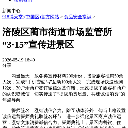
联系我们
新闻中心
918博天堂·(中国区)官方网站
>
食品安全常识
>
涪陵区蔺市街道市场监管所
“3·15”宣传进景区
2026-05-19 16:40
分享:
勾当当天，放各类宣传材料200余份，接管旅客征询50余
人次，完成“手机变砝码”互动100余人次，完成现场快速检测
12次，30户余商户签订诚信运营许诺，无效提拔了旅客和商户
的认识取诚信，切实传送了“提拔消费质量、共建诚信消费”的
焦点导向。
誓师签名，凝结诚信合力。除互动体验外，勾当出格设置
诚信运营誓师典礼取签名环节，进一步强化景区商户诚信运
营，凝结文旅消费诚信合力。誓师典礼上，景区内餐饮、住