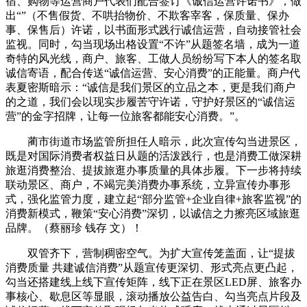
宿、购物等运营商户代表们配合签订《诚信运营许诺书》，做
出“”（不售假货、不哄抬物价、不欺客宰客，保质量、保办
事、保售后）许诺，以书面形式践行诚信运营，自动接管社会
监视。同时，勾当现场出格设置“不许”从题签名墙，成为一道
奇特的风光线，商户、旅客、工做人员纷纷写下本人的签名取
诚信寄语，配合传送“诚信运营、安心消费”的正能量。商户代
表夏密斯暗示：“诚信是我们景区的立品之本，更是我们商户
的之道，我们会以现实步履苦守许诺，守护好景区的“诚信运
营”的金字招牌，让每一位旅客都能安心消费。”。
蔺市街道市场监管所担任人暗示，此次宣传勾当进景区，
既是对国际消费者权益日从题的活泼践行，也是消费工做深耕
旅逛消费整治、提拔旅逛办事质量的具体步履。下一步将持续
联动景区、商户，不竭完美消费办事系统，立异宣传办事形
式，强化监管力度，建立起“部分监管+企业自律+旅客监视”的
消费新模式，鞭策“安心消费”深切，以诚信之力擦亮区域旅逛
品牌。（蔡丽珍 钱存 文）！
双管齐下，营制稠密空气。为扩大宣传笼盖面，让“提拔
消费质量 共建诚信消费”从题宣传更深切、形式亮点更凸起，
勾当还搭建线上线下宣传矩阵，线下正在景区LED屏、旅客办
事核心、歇息区等显眼，滚动播放公益告白、勾当亮点片段及