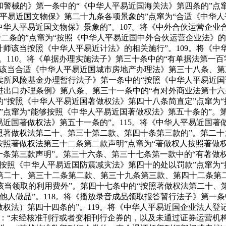
和警械的》第一条中的“《中华人平易近国海关法》第四条的”点窜
平易近国文物保》第二十九条各项景象的”点窜为“合适《中华人
中华人平易近国文物保》景象的”。107。将《中外合伙运营企业
二条的”点窜为“按照《中华人平易近国中外合伙运营企业法》的相
计师该当按照《中华人平易近计法》的相关施行”。109。将《中
。110。将《单据办理实施法子》第三十条中的“有单据法第一
的“该当合适《中华人平易近国城市房地产办理法》第三十八条、第
买卖所风险基金办理暂行法子》第一条中的“按照《中华人平易近国
艺进出口办理条例》第八条、第三十一条中的“有对外商业法第十六
中的“按照《中华人平易近国著做权法》第四十八条简直定”点窜为
”点窜为“能够按照《中华人平易近国著做权法》第五十条的”。
易近国著做权法》第五十一条的”。115。将《中华人平易近国著
照著做权法第二十、第三十第二款、第四十条第三款的”。第二十
按照著做权法第三十二条第二款声明”点窜为“著做权人按照著做
十条第三款声明”。第三十六条、第三十七条第一款中的“有著做
的“按照《中华人平易近国防震减灾法》第四十的处以罚款”点窜为
法第二十、第三十二条第二款、第三十九条第三款、第四十二条第
当领取的利用费外”。第四十七条中的“按照著做权法第二十、
他人做品”。118。将《播放录音成品领取报答暂行法子》第一
做权法）第四十四条的”。119。将《中华人平易近国企业法人登
窜为：“未经核准刊行或者变相刊行企券的，以及未通过证券运营