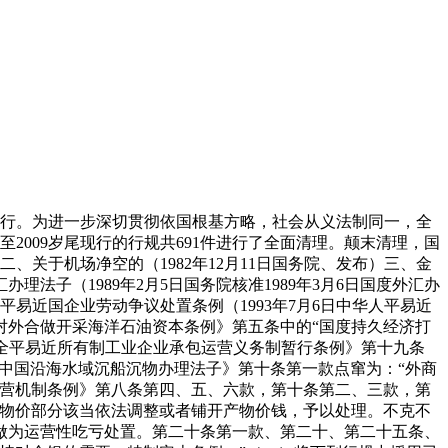
起施行。为进一步深切贯彻依国根基方略，社会从义法制同一，全
2009岁尾现行的行规共691件进行了全面清理。颠末清理，国
、关于机场净空的（1982年12月11日国务院、发布）三、金
理法子（1989年2月5日国务院核准1989年3月6日国度外汇办
人平易近国企业劳动争议处置条例（1993年7月6日中华人平易近
对外合做开采海洋石油资本条例》第五条中的“国度持久经济打
将《全平易近所有制工业企业承包运营义务制暂行条例》第十九条
捞中国沿海水域沉船沉物办理法子》第十条第一款点窜为：“外商
运营机制条例》第八条第四、五、六款，第十条第二、三款，第
，物价部分该当依法调整或者铺开产物价钱，予以处理。不克不
做为运营性吃亏处置。第二十条第一款、第二十、第二十五条、