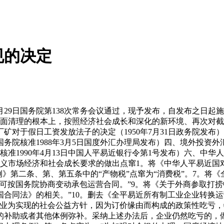
规的决定
月29日国务院第138次常务会议通过，现予发布，自发布之日
全面清理的根本上，按照经济社会成长和深化的新环境、再次对截至
对于假日工资发放法子的决定（1950年7月31日政务院发布）二
国务院核准1988年3月5日国度外汇办理局发布）四、境外投资外汇办
核准1990年4月13日中国人平易近银行令第1号发布）六、中华
从义市场经济和社会成长要求的做出点窜1。将《中华人平易近国
例》第二条、第、第五条中的“产物税”点窜为“消费税”。7。
可按国务院协商变动承包运营合同。”9。将《关于外商参取打
合同法》的相关。”10。删去《全平易近所有制工业企业转换
企业为实现的社会公益方针，因为订价缘由而构成的政策性吃亏
的补助或者其他体例弥补。采纳上述办法后，企业仍然吃亏的，