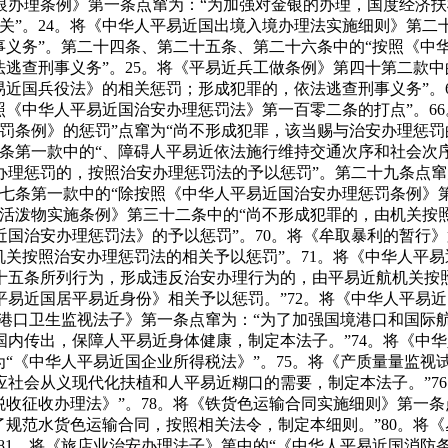
银办理条例》第一条点窜为：“为加强对金银的办理，国度经济
关”。24。将《中华人平易近国出境入境办理法实施细则》第二
事义务”。第二十四条、第二十五条、第二十六条中的“按照《中
法逃查刑事义务”。25。将《平易近兵工做条例》第四十第二款
易近国兵役法》的相关惩罚；形成犯罪的，依法逃查刑事义务”。
照《中华人平易近国治安办理惩罚法》第一百零二条的打点”。6
罚条例》的惩罚”点窜为“尚不形成犯罪，该当赐与治安办理惩
四条第一款中的“、障碍人平易近依法施行维持交通次序和社会次
办理惩罚的，按照治安办理惩罚法的予以惩罚”。第二十九条点窜
第七条第一款中的“除按照《中华人平易近国治安办理惩罚条例》
野活泼物实施条例》第三十二条中的“尚不形成犯罪的，由机关按
国治安办理惩罚法》的予以惩罚”。70。将《牟取暴利的暂行
机关按照治安办理惩罚法的相关予以惩罚”。71。将《中华人平
十五条所列行为，形成违反治安办理行为的，由平易近航机关按
易近国居平易近身份》相关予以惩罚。”72。将《中华人平易
国境港口卫生监视法子》第一条点窜为：“为了加强国境港口和国
内传出，保障人平易近身体健康，制定本法子。”74。将《中
为“《中华人平易近国企业所得税法》”。75。将《产质量量监视
社会从义现代化扶植和人平易近糊口的需要，制定本法子。”7
税收征收办理法》”。78。将《铁货色运输合同实施细则》第一
为了规范水货色运输合同，按照相关法令，制定本细则。”80。将
81。将《旅店业治安办理法子》第中的“《中华人平易近国消防条