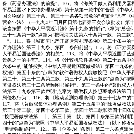
备《药品办理法》的前提”。105。将《海关工做人员利用兵器
平易近国水下文物办理条例》第十条第一款中的“合适《中华人
国文物保》第三十条、第三十一条各项景象的”点窜为“具有《
营企业法》（一九九○年四月四日第七届第三次会议批改）第十
该当按照《中华人平易近计法》第十九条的施行”点窜为“总会
三十七条第一款”点窜为“按照海关法第六十条第一款、第二款”
一”。111。将《城市房地产开辟运营办理条例》第二十条中
产办理法》第三十九条、第四十条的前提”。112。将《证券
人平易近国证券法》的相关”。113。将《中华人平易近国手
景象之一的手艺”。114。将《计较机软件条例》第二十五条
六条中的“能够按照《中华人平易近国著做权法》第四十九条的
权法》第五十条的”点窜为“软件著做权人能够按照《中华人平
第二十、第三十二条第二款、第三十九条第三款的”点窜为“按
著做权法第三十二条所称图书畅销”。第三十条中的“著做权人
法第三十九条第三款声明”点窜为“著做权人按照著做权法第四
列侵权行为”。116。将《地动监测办理条例》第三十七条中
117。将《著做权集体办理条例》第二十五条中的“除著做权
第三十第二款、第四十条第三款、第四十第二款和第四十四条该
“按照著做权法第二十、第三十第二款、第四十条第三款的利用
四十的”点窜为“按照《中华人平易近国著做权法》（以下称著
“申请强制施行”。121。将《企券办理条例》第二十六条点