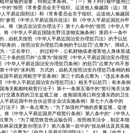
扶植对金银的需要，特制定本条例。”（一）将下列行规中援用已
十中的“按照《常务委员会关于组织、运送他人偷越国（边）境
华人平易近国刑法》和《常务委员会关于组织、运送他人偷越国
中的“参照《中华人平易近国兵役法》和《中华人平易近国惩办甲
64。将《旅店业治安办理法子》第十八条中的“按照《中华人平
6。将《中华人平易近国陆生野活泼物实施条例》第四十一条中
罚的，由机关按照《中华人平易近国治安办理惩罚法》的予以惩
序职务的，按照治安办理惩罚条例的予以惩罚”点窜为“、障碍人
为：“正在举行、、的过程中，公私财物或者侵害他人身体形成
第三十条的惩罚外”点窜为“除按照《中华人平易近国治安办理惩
照《中华人平易近国治安办理惩罚条例》的惩罚”点窜为“尚不形
》第十中的“未利用、方式的，由机关按照治安办理惩罚条例的相
易近国平易近用航空平安条例》第三十四条点窜为：“违反本条例
照《中华人平易近国治安办理惩罚法》相关予以惩罚；有本条例
近国海关船舶吨税暂行法子》第十一条第五项中的“暂行海关法第
际航行交通东西的卫生监视工做，改善国境港口和交通东西的卫生
华人平易近国中外合伙运营企业法实施条例》第七十六条中的
试行法子》第一条点窜为：“为了加强对产物的质量监视，促使
6。将《中华人平易近国房产税暂行条例》第八条中的“《中华人
条点窜为：“为了规范铁货色运输合同，按照相关法令，制定本细
《丛林采伐更新办理法子》第六条第一款中的“按丛林法及其实施
例》”点窜为“《中华人平易近国消防法》”。82。将《中华人