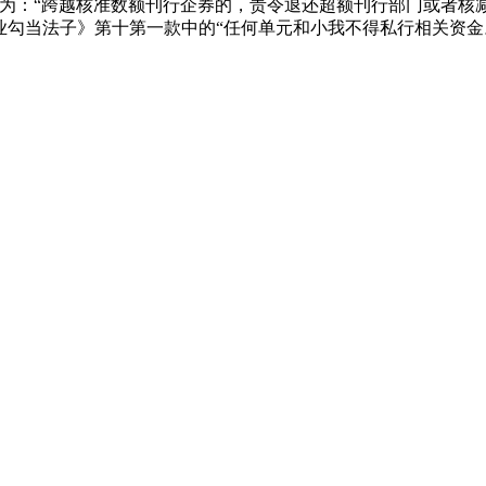
窜为：“跨越核准数额刊行企券的，责令退还超额刊行部门或者核
营业勾当法子》第十第一款中的“任何单元和小我不得私行相关资金