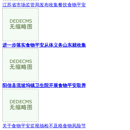
江苏省市场监管局发布收集餐饮食物平安
进一步落实食物平安从体义务山东就收集
阳信县流坡坞镇卫生院开展食物平安取养
关于食物平安监视抽检不及格食物风险节