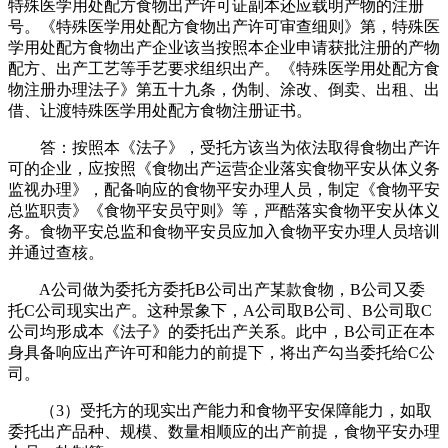
特殊医学用处配方食物出产许可证副本还应载明产物的注册
号。《特殊医学用处配方食物出产许可审查细则》第，特殊医
学用处配方食物出产企业该当按照本企业申请获批注册的产物
配方、出产工艺等手艺要求组织出产。《特殊医学用处配方食
物注册办理法子》第五十九条，伪制、涂改、倒卖、出租、出
借、让渡特殊医学用处配方食物注册证书。
答：按照本《法子》，受托方该当为依法取得食物出产许
可的企业，应按照《食物出产运营企业落实食物平安从体义务
监视办理》，配备响应的食物平安办理人员，制定《食物平安
总监职责》《食物平安员守则》等，严酷落实食物平安从体义
务。食物平安总监和食物平安员应加入食物平安办理人员培训
并通过查核。
A公司做为委托方委托B公司出产某款食物，B公司又委
托C公司现实出产。这种景象下，A公司取B公司、B公司取C
公司均形成本《法子》的委托出产关系。此中，B公司正在本
身具备响应出产许可和能力的前提下，将出产勾当委托给C公
司。
（3）受托方的现实出产能力和食物平安保障能力，如取
委托出产品种、规模、数量相顺应的出产前提，食物平安办理