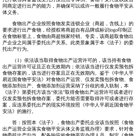
同商定进行出产的能力，并确保可以或许一般履行食物平安从
体义务。
食物出产企业按照食物发卖连锁企业（商超，含线上）的
要求进行出产食物，经授权将商超自有品牌或标识logo印制正
在食物标签上，食物由商超独家经销、专卖，该商超取食物出
产企业之间属于委托出产关系。此类景象属于本《法子》的委
托出产行为。
（1）依法该当取得食物出产运营许可的，该当持有食物
出产运营许可证且正在无效期内；依法该当进行仅发卖预包拆
食物存案的，该当进行存案且正在无效期内。鉴于《中华人平
易近国食物平安法》对食物出产运营、仅发卖预包拆食物、食
物添加剂出产、食物添加剂运营采纳了分歧的准入轨制，本
《法子》第委托方该当“依法”取得食物出产运营许可或者进行
仅发卖预包拆食物存案，委托方能否需要取得许可或者进行存
案，应连系委托出产的现实环境按照《中华人平易近国食物平
安法》的施行。
答：按照本《法子》，食物出产委托企业该当按照《食物
出产运营企业落实食物平安从体义务监视办理》要求，针对食
物委托出产勾当，配备响应的食物平安办理人员，制定《食物