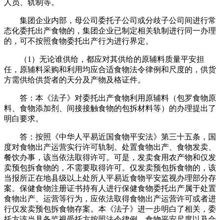
人员、轨制等。
集团企业内部，母公司委托子公司或分歧子公司间进行常
态化委托出产食物的，集团企业已制定相关轨制进行同一办理
的，可不按照食物委托出产行为进行界定。
（1）无论谁供给，都应对其供给的原辅料质量平安担
任，原辅料采购和利用均应合适食物法令律例和尺度的，供货
方需供给供货者的天分及产物及格证件。
答：本《法子》对委托出产食物利用原辅料（包罗食物原
料、食物添加剂、间接接触食物的包拆材料等）的办理提出了
明白要求。
答：按照《中华人平易近国食物平安法》第三十五条，国
度对食物出产运营实行许可轨制。处置食物出产、食物发卖、
餐饮办事，该当依法取得许可。可是，发卖食用农产物和仅发
卖预包拆食物的，不需要取得许可。仅发卖预包拆食物的，该
当报所正在地县级以上处所人平易近食物平安监视办理部分存
案。保健食物注册证书持有人进行保健食物委托出产属于处置
食物出产、运营等行为，应依法取得食物出产运营许可或者进
行仅发卖预包拆食物存案。本《法子》进一步明白了相关，委
托方该当具备监视受托方按照法令律例、食物平安尺度以及合