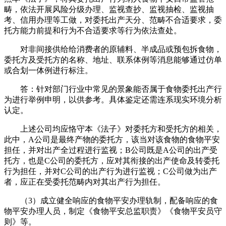
畴，依法开展风险分级办理、监视查抄、监视抽检、监视抽
考、信用办理等工做，对委托出产天分、范畴不合适要求，委
托方能力前提和行为不合适要求等行为依法查处。
对非间接供给给消费者的原辅料、半成品或预包拆食物，
委托方及受托方的名称、地址、联系体例等消息能够通过仿单
或合划一体例进行标注。
答：针对部门行业中常见的景象能否属于食物委托出产行
为进行举例申明，以供参考。具体鉴定还需连系现实环境分析
认定。
上述公司均应恪守本《法子》对委托方和受托方的相关，
此中，A公司是最终产物的委托方，该当对该食物的食物平安
担任，并对出产全过程进行监视；B公司既是A公司的出产受
托方，也是C公司的委托方，应对其衔接的出产使命及转委托
行为担任，并对C公司的出产行为进行监视；C公司做为出产
者，应正在受委托范畴内对其出产行为担任。
（3）成立健全响应的食物平安办理轨制，配备响应的食
物平安办理人员，制定《食物平安总监职责》《食物平安员守
则》等。