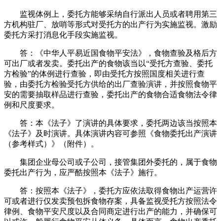
监视体例上，委托方能够采纳自行派出人员或者聘用第三
方机构驻厂、放哨等形式对受托方的出产行为实施监视。激励
委托方采打消息化手段实施监视。
答：《中华人平易近国食物平安法》，食物查验及格后方
可出厂或者发卖。委托出产的食物该当以“受托方查验、委托
方检验”的体例进行查验，即由受托方按照国度相关进行查
验，由委托方检验受托方供给的出厂查验演讲，并按照食物平
安的需要抽取样品进行查验，委托出产的食物合适食物法令律
例和尺度要求。
答：本《法子》了演讲的具体要求，委托两边该当按照本
《法子》及时演讲。具体演讲内容可参照《食物委托出产演讲
（参考样式）》（附件）。
集团企业母公司或子公司，接管集团外委托的，属于食物
委托出产行为，应严酷按照本《法子》施行。
答：按照本《法子》，委托方应依法取得食物出产运营许
可或者进行仅发卖预包拆食物存案，具备监视受托方按照法令
律例、食物平安尺度以及合同商定进行出产的能力，并确保可