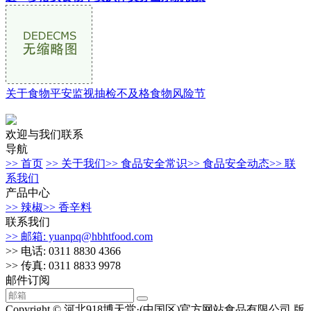
关于食物平安监视抽检不及格食物风险节
欢迎与我们联系
导航
>> 首页
>> 关于我们
>> 食品安全常识
>> 食品安全动态
>> 联
系我们
产品中心
>> 辣椒
>> 香辛料
联系我们
>> 邮箱: yuanpq@hbhtfood.com
>> 电话: 0311 8830 4366
>> 传真: 0311 8833 9978
邮件订阅
Copyright © 河北918博天堂·(中国区)官方网站食品有限公司 版