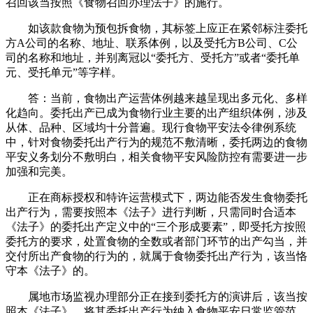
召回该当按照《食物召回办理法子》的施行。
如该款食物为预包拆食物，其标签上应正在紧邻标注委托
方A公司的名称、地址、联系体例，以及受托方B公司、C公
司的名称和地址，并别离冠以“委托方、受托方”或者“委托单
元、受托单元”等字样。
答：当前，食物出产运营体例越来越呈现出多元化、多样
化趋向。委托出产已成为食物行业主要的出产组织体例，涉及
从体、品种、区域均十分普遍。现行食物平安法令律例系统
中，针对食物委托出产行为的规范不敷清晰，委托两边的食物
平安义务划分不敷明白，相关食物平安风险防控有需要进一步
加强和完美。
正在商标授权和特许运营模式下，两边能否发生食物委托
出产行为，需要按照本《法子》进行判断，只需同时合适本
《法子》的委托出产定义中的“三个形成要素”，即受托方按照
委托方的要求，处置食物的全数或者部门环节的出产勾当，并
交付所出产食物的行为的，就属于食物委托出产行为，该当恪
守本《法子》的。
属地市场监视办理部分正在接到委托方的演讲后，该当按
照本《法子》，将其委托出产行为纳入食物平安日常监管范