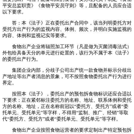
平安总监职责》《食物平安员守则》等，且配备的人员应合适
以下要求。
答：本《法子》正在委托出产合同中，该当列明委托方对
受托方出产行为的监视内容、体例、频次，并明白实施监视的
内容、体例和监视记实等要求。
食物出产企业将辐照加工环节（凡是做为灭菌消毒法式）
外包给具备天分的单元进行处置的，该行为不属于本《法子》
的委托出产行为。
集团企业内部，分歧子公司出产统一款食物并标示分歧出
产地址等出产者消息的景象，可不按照食物委托出产行为进行
界定。
按照本《法子》，委托出产的预包拆食物标识还应合适以
下要求：正在紧邻标注委托方的名称、地址、联系体例和受托
方的名称、地址，正在名称前冠以“委托方、受托方”或者“委
托单元、受托单元”等字样，不得用“监制、推广、经销”等取
代“委托方、受托方”或者“委托单元、受托单元”等字样。
食物出产企业按照食物运营者的要求定制出产特定预包拆