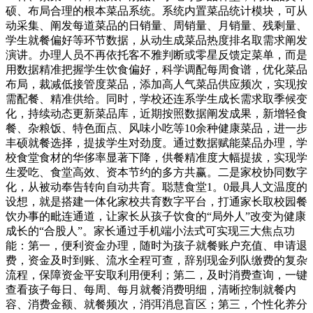
硕、布局合理的根本菜品系统。系统内置菜品统计模块，可从
动采集、阐发每道菜品的日销量、周销量、月销量、残剩量、
学生就餐偏好等环节数据，从动生成菜品热度排名取需求阐发
演讲。办理人员不再依托客不雅判断或零星反馈定菜单，而是
用数据精准把握学生饮食偏好，科学调配每周食谱，优化菜品
布局，裁减低接管度菜品，添加高人气菜品供应频次，实现按
需配餐、精准供给。同时，学校还连系学生成长需求取季候变
化，持续动态更新菜品库，近期按照数据阐发成果，新增轻食
餐、杂粮饭、特色面点、风味小吃等10余种健康菜品，进一步
丰硕就餐选择，提拔学生对劲度。通过数据赋能菜品办理，学
校食堂食材的华侈率显著下降，供餐精准度大幅提拔，实现学
生爱吃、食堂高效、资本节约的多方共赢。二是家校协同数字
化，从被动奉告转向自动共育。聪慧食堂1。0最具人文温度的
设想，就是搭建一体化家校共育数字平台，打通家长取校园餐
饮办事的毗连通道，让家长从孩子饮食的“局外人”改变为健康
成长的“合股人”。家长通过手机端小法式可实现三大焦点功
能：第一，便利资金办理，随时为孩子就餐账户充值、申请退
费，资金及时到账、流水全程可查，辞别现金列队缴费的复杂
流程，保障资金平安取利用便利；第二，及时消费查询，一键
查看孩子每日、每周、每月就餐消费明细，清晰控制就餐内
容、消费金额、就餐频次，消弭消息盲区；第三，个性化养分