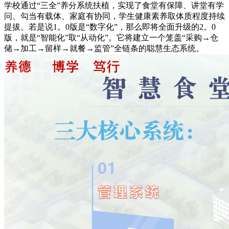
学校通过“三全”养分系统扶植，实现了食堂有保障、讲堂有学
问、勾当有载体、家庭有协同，学生健康素养取体质程度持续
提拔。若是说1。0版是“数字化”，那么即将全面升级的2。0
版，就是“智能化”取“从动化”。它将建立一个笼盖“采购→仓
储→加工→留样→就餐→监管”全链条的聪慧生态系统。