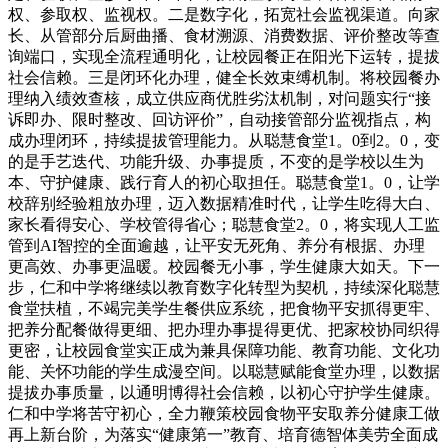
权、参取权、监视权。二是数字化，拓宽社会监视渠道。向家
长、从管部分后厨曲播、食材溯源、消费数据、评价整改等查
询端口，实现全流程通明化，让校园餐正在阳光下运转，提拔
社会信赖。三是闭环化办理，健全长效束缚机制。将校园餐办
理纳入绩效查核，成立供应商优胜劣汰机制，对问题实行“接
诉即办、限时整改、回访评价”，自动接管部分监视指点，构
成办理闭环，持续提拔管理能力。从聪慧食堂1。0到2。0，变
的是手艺迭代、功能升级、办事提质，不变的是学校以生为
本、守护健康、践行育人的初心取担任。聪慧食堂1。0，让学
校辞别经验粗放办理，迈入数据精准时代，让学生吃得大白、
家长看得安心、学校管得省心；聪慧食堂2。0，将实现人工监
管到AI智控的全面逾越，让平安无死角、养分有根据、办理
更高效、办事更温暖。校园餐无小事，学生健康大如天。下一
步，仁和中学将继续以教育数字化转型为契机，持续深化聪慧
食堂扶植，不竭完美学生餐供应系统，把食物平安抓得更牢、
把养分配餐做得更细、把办理办事提得更优、把家校协同织得
更密，让校园食堂实正成为兼具保障功能、教育功能、文化功
能、关怀功能的学生成漫空间。以聪慧赋能食堂办理，以数据
提拔办事质量，以通明博得社会信赖，以初心守护学生健康。
仁和中学将苦守初心，全力鞭策校园食物平安取养分健康工做
再上新台阶，为落实“健康第一”教育、培育德智体美劳全面成