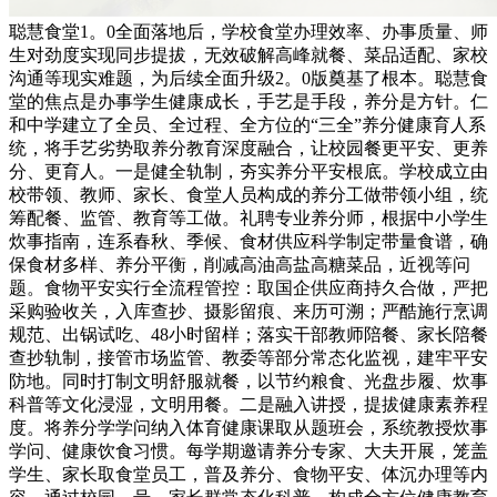
聪慧食堂1。0全面落地后，学校食堂办理效率、办事质量、师
生对劲度实现同步提拔，无效破解高峰就餐、菜品适配、家校
沟通等现实难题，为后续全面升级2。0版奠基了根本。聪慧食
堂的焦点是办事学生健康成长，手艺是手段，养分是方针。仁
和中学建立了全员、全过程、全方位的“三全”养分健康育人系
统，将手艺劣势取养分教育深度融合，让校园餐更平安、更养
分、更育人。一是健全轨制，夯实养分平安根底。学校成立由
校带领、教师、家长、食堂人员构成的养分工做带领小组，统
筹配餐、监管、教育等工做。礼聘专业养分师，根据中小学生
炊事指南，连系春秋、季候、食材供应科学制定带量食谱，确
保食材多样、养分平衡，削减高油高盐高糖菜品，近视等问
题。食物平安实行全流程管控：取国企供应商持久合做，严把
采购验收关，入库查抄、摄影留痕、来历可溯；严酷施行烹调
规范、出锅试吃、48小时留样；落实干部教师陪餐、家长陪餐
查抄轨制，接管市场监管、教委等部分常态化监视，建牢平安
防地。同时打制文明舒服就餐，以节约粮食、光盘步履、炊事
科普等文化浸湿，文明用餐。二是融入讲授，提拔健康素养程
度。将养分学学问纳入体育健康课取从题班会，系统教授炊事
学问、健康饮食习惯。每学期邀请养分专家、大夫开展，笼盖
学生、家长取食堂员工，普及养分、食物平安、体沉办理等内