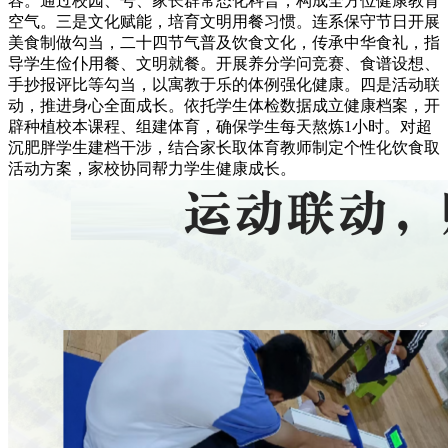
容。通过校园、号、家长群常态化科普，构成全方位健康教育
空气。三是文化赋能，培育文明用餐习惯。连系保守节日开展
美食制做勾当，二十四节气普及饮食文化，传承中华食礼，指
导学生俭仆用餐、文明就餐。开展养分学问竞赛、食谱设想、
手抄报评比等勾当，以寓教于乐的体例强化健康。四是活动联
动，推进身心全面成长。依托学生体检数据成立健康档案，开
辟种植校本课程、组建体育，确保学生每天熬炼1小时。对超
沉肥胖学生建档干涉，结合家长取体育教师制定个性化饮食取
活动方案，家校协同帮力学生健康成长。