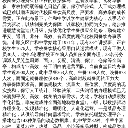
校园餐办理持久存正在的数据孤岛、监管效率低、食材华侈
多、家校协同弱等痛点日益凸显。保守经验式、人工式办理模
式已难以顺应新时代校园餐饮高尺度、严要求、高效率的成长
需要。正在此布景下，仁和中学以学生健康为核心，以手艺立
异为驱动，以轨制完美为保障，以家校社协同为支持，稳步推
进聪慧食堂迭代升级，持续优化学生餐供应全链条，勤奋建立
平安、通明、养分、高效、有温度的现代化校园餐饮办事系
统。市顺义区仁和中学始建于1971年，现有38个讲授班、正在
校学生1676人。学校餐饮核心采用自从运营模式，现有工做人
员30人，此中2论理学校正在编人员担任全面办理，28名劳务
调派人员笼盖厨师、面点、切配、清洗、保洁、仓储等全岗
亭，构成专业高效、分工明白的运营团队。当前食堂日均办事
学生近2900人次，此中早餐363人次、午餐1698人次、晚餐873
人次，而固定就餐座位仅836个，高峰时段就餐周转压力大、
办事保障要求高。面临规模大、流量大、座位紧、尺度高的现
实挑和，保守人工统计、经验决策、口头沟通的办理模式已无
法满脚平安、高效、优良的办事需求。为此，学校自动摸索数
字化转型，率先建成并全面落地聪慧食堂1。0版，以数据驱动
办理变化，实现精准化、通明化、人道化运营。一是菜品办理
精准化，从供给导向转向需求导向。学校依托聪慧办理平台，
搭建包含143种菜品的动态数据库，此中荤菜32种、半荤半素
84种、素菜27种，热菜、汤品、小吃等多品种型，构成品类丰