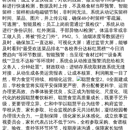
标进行快速检测，数据及时上传，不及格食材当即预警。智能
留样：留样柜由电磁锁节制，非时间无法。系统从动记实留样
时间、菜品、图片，并上传云端，确保48小时留样“零疏漏、
可逃溯”。智能晨检：员工上岗前需通过“晨检仪”，系统从动
进行“身份识别、红外测温、手部异物AI检测”。体温非常或非
工做人员，将被“拒之门外”。PM2。5、油烟浓度等数据进行
及时，确保加工一直达标。可视化大屏：通过监管大屏，能够
及时看到“最受欢送菜品排名”“各校养分达标红黑榜”“今日消
费趋向”等环节数据。智能预警：当呈现“食材过时”“设备离
线”“卫生不达标”等环境时，系统会从动推送预警消息给相关
义务人，分钟处置”。财政联动：进销存系统取财政系统无缝
对接，从动生成各类运营报表，让成本核算、利润阐发一目了
然，帮力食堂可持续、精细化运营。
聪慧食堂2。0全面建成
后，学校食堂将实现平安保障更严密、养分配餐更科学、运营
办理更高效、办事体验更优良，实正成为智能化、尺度化、现
代化的校园聪慧餐饮标杆。聪慧食堂高质量成长，既要手艺升
级，更要管理立异。仁和中学以聪慧平台为纽带，构府监管、
学校从责、家长参取、社会监视的多元共治机制，凝结校园餐
办理强大合力。一是制保障，强化家长从体感化。成立炊事监
视委员会，家长代表占比不低于50%，全程参取采购、食谱核
定、验收、查抄等环节环节，按期座谈沟通，保障家长知情