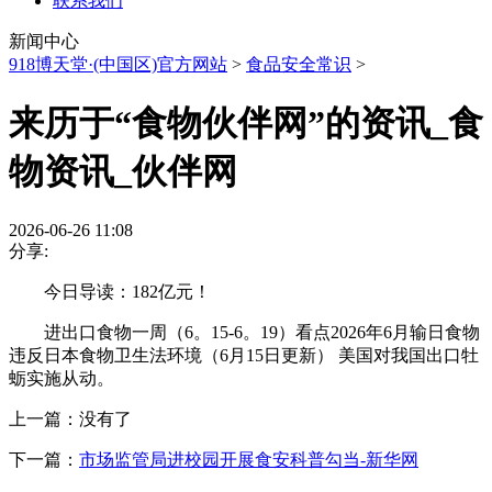
联系我们
新闻中心
918博天堂·(中国区)官方网站
>
食品安全常识
>
来历于“食物伙伴网”的资讯_食
物资讯_伙伴网
2026-06-26 11:08
分享:
今日导读：182亿元！
进出口食物一周（6。15-6。19）看点2026年6月输日食物
违反日本食物卫生法环境（6月15日更新） 美国对我国出口牡
蛎实施从动。
上一篇：没有了
下一篇：
市场监管局进校园开展食安科普勾当-新华网