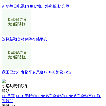
新华每日电讯]收集食物、外卖新规“会师
选择新颖食材保障存储平安
我国已发布食物平安尺度1750项 涉及2万多
欢迎与我们联系
导航
>> 首页
>> 关于我们
>> 食品安全常识
>> 食品安全动态
>> 联
系我们
产品中心