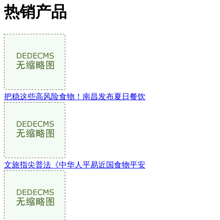
热销产品
把稳这些高风险食物！南昌发布夏日餐饮
文旅指尖普法《中华人平易近国食物平安