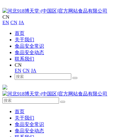
CN
EN
CN
JA
首页
关于我们
食品安全常识
食品安全动态
联系我们
CN
EN
CN
JA
首页
关于我们
食品安全常识
食品安全动态