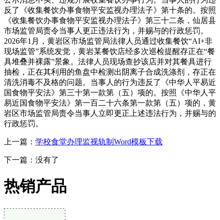
反了《收集餐饮办事食物平安监视办理法子》第十条的。按照
《收集餐饮办事食物平安监视办理法子》第三十二条，仙居县
市场监管局责令当事人更正违法行为，并赐与的行政惩罚。
2026年1月，黄岩区市场监管局法律人员通过收集餐饮“AI+非
现场监管”系统发觉，黄岩某餐饮店经多次巡检提醒存正在“餐
具堆叠并裸露”景象。法律人员现场查抄该店并对其餐具进行
抽检，正在其利用的鱼盘中检测出阴离子合成洗涤剂，存正在
清洗消毒不及格的问题。当事人的行为违反了《中华人平易近
国食物平安法》第三十第一款第（五）项的。按照《中华人平
易近国食物平安法》第一百二十六条第一款第（五）项的，黄
岩区市场监管局责令当事人立即更正上述违法行为，并赐与的
行政惩罚。
上一篇：
学校食堂办理监视轨制Word模板下载
下一篇：没有了
热销产品