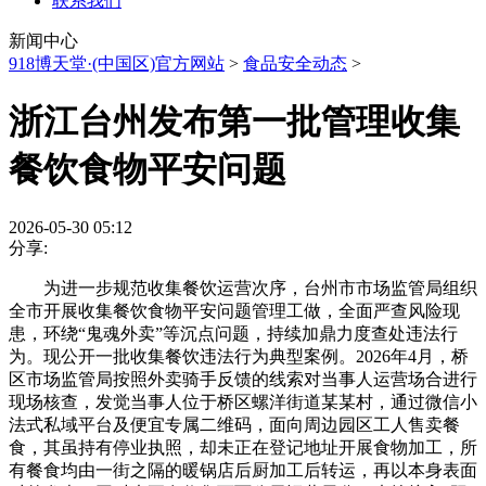
联系我们
新闻中心
918博天堂·(中国区)官方网站
>
食品安全动态
>
浙江台州发布第一批管理收集
餐饮食物平安问题
2026-05-30 05:12
分享:
为进一步规范收集餐饮运营次序，台州市市场监管局组织
全市开展收集餐饮食物平安问题管理工做，全面严查风险现
患，环绕“鬼魂外卖”等沉点问题，持续加鼎力度查处违法行
为。现公开一批收集餐饮违法行为典型案例。2026年4月，桥
区市场监管局按照外卖骑手反馈的线索对当事人运营场合进行
现场核查，发觉当事人位于桥区螺洋街道某某村，通过微信小
法式私域平台及便宜专属二维码，面向周边园区工人售卖餐
食，其虽持有停业执照，却未正在登记地址开展食物加工，所
有餐食均由一街之隔的暖锅店后厨加工后转运，再以本身表面