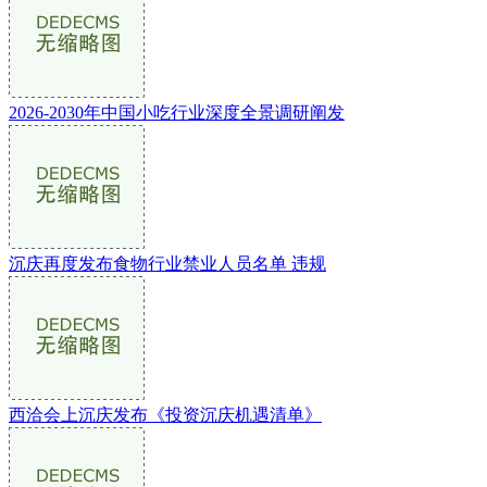
2026-2030年中国小吃行业深度全景调研阐发
沉庆再度发布食物行业禁业人员名单 违规
西洽会上沉庆发布《投资沉庆机遇清单》