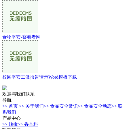
食物平安-察看者网
校园平安工做报告请示Word模板下载
欢迎与我们联系
导航
>> 首页
>> 关于我们
>> 食品安全常识
>> 食品安全动态
>> 联
系我们
产品中心
>> 辣椒
>> 香辛料