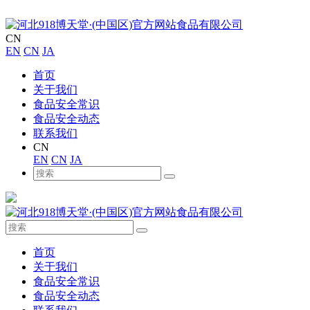
CN
EN
CN
JA
首页
关于我们
食品安全常识
食品安全动态
联系我们
CN
EN
CN
JA
首页
关于我们
食品安全常识
食品安全动态