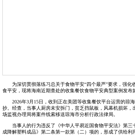
为深切贯彻落练习总关于食物平安“四个最严”要求，强化收
食平安，现将海南近期查处的收集餐饮食物平安典型案例发布
2026年3月15日，收到正在美团等收集餐饮平台运营的琼
抄。经查，当事人厨房未安拆门，贫乏挡鼠板，风幕机损坏，
场监视办理局将案件线索移送琼海市分析行政法律局。
当事人的行为违反了《中华人平易近国食物平安法》第三十第
成降解塑料成品》第二条第一款第（二）项的，形成了供给利