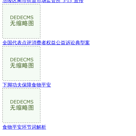
涪陵区蔺市街道市场监管所“3·15”宣传
全国代表点评消费者权益公益诉讼典型案
下脚功夫保障食物平安
食物平安环节词解析