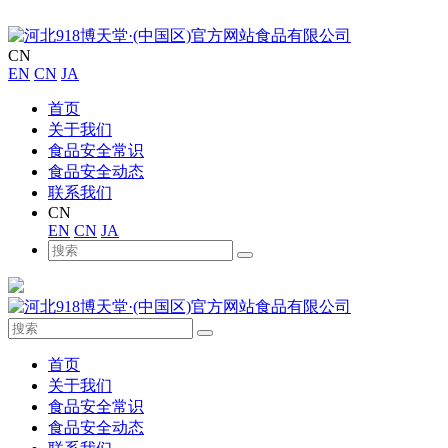
CN
EN
CN
JA
首页
关于我们
食品安全常识
食品安全动态
联系我们
CN
EN
CN
JA
首页
关于我们
食品安全常识
食品安全动态