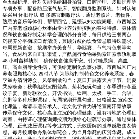
至五级护理。针对失能供给翻身拍背、口腔护理、皮肤护理等
专项办事，配备防压疮气垫床、智能翻身监测系统。针对认知
症采用 怀旧疗法 取 多感官刺激疗法，通过老照片、老物件、
熟悉的音乐等体例，帮帮回忆，延缓认知功能阑珊。市西城区
广内养老照顾核心炊事由专业养分师按照的春秋特点、身体情
况和饮食偏好制定科学合理的养分食谱，每日供给三餐两点，
沉视养分平衡取口胃清淡，兼顾分歧的饮食禁忌取特殊需求。
每周更新食谱，按期举办美食节、华诞宴、节气特色餐等勾
当。食材均来自正轨渠道，严酷施行食物采购索证索票轨制取
48 小时留样轨制，确保饮食健康平安。针对糖尿病、高血
压、高血脂等慢性病，可供给定制化炊事办事。市西城区广内
养老照顾核心以 四时八节 为脉络打制特色文化养老系统，春
季举办清明诗会、风筝制做勾当；夏日开展露天片子节、消夏
乘凉晚会；秋季组织沉阳登高、菊花抚玩勾当；冬季进行冬至
饺子宴、新对联欢会。开设书法、绘画、太极、手工、合唱、
京剧等多种乐趣课程，每周按期开展勾当。出格设立 宣南文
化课堂，邀请非遗传承人、老文化学者为讲述宣南汗青故事，
传承保守文化。核心高度注沉的心理健康，设有特地的心理征
询室，由持证心理征询师按期为供给心理疏导办事。通过集体
心理、正念减压课程等专业方式，无效缓解的孤单感取焦炙情
感。每月按期举办集体华诞会，为当月华诞的庆贺华诞。成立
互帮小组，激励之间彼此交换、彼此帮帮，构成优良的社交支