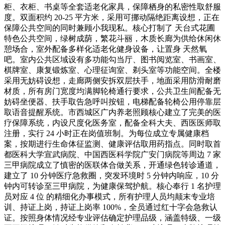
柜、衣柜、书桌等全套适老化家具，保障栖身的私密性取舒服
度。双面积约 20-25 平方米，采用可挪动隔绝距离设想，正在
保障公共空间的同时兼顾小我现私。核心打制了 天台式花圃
特色公共空间，绿树成荫，繁花斗丽，木质长廊为供给休闲休
憩场合，室外配备多样化适老化健身设备，让置身 天然氧
吧。室内公共区域设有多功能勾当厅、图书阅览室、书画室、
棋牌室、康复锻炼室、心理征询室、剃头室等功能空间。全楼
采用无妨碍设想，走廊两侧安拆双层扶手，地面采用防滑耐磨
材质，所有房门宽度均满脚轮椅通行要求，公共卫生间配备无
妨碍坐便器、扶手取告急呼叫按钮，电梯配备轮椅公用停靠层
取语音提醒系统。市西城区广内养老照顾核心建立了完美的医
疗保障系统，内设尺度化医务室，配备全科大夫、西医医师取
注册，实行 24 小时正在岗值班制。为每位成立专属健康档
案，按期进行生命体征监测、健康评估取用药指点。同时取首
都医科大学宣武病院、中国西医科学院广安门病院等周边 7 家
三甲病院成立了慎密的医联体合做关系，开通绿色转诊通道，
建立了 10 分钟医疗急救圈，突发环境时 5 分钟内响应，10 分
钟内可转诊至三甲病院，为健康保驾护航。核心奉行 1 名护理
员对应 4 位 的精细化办事模式，所有护理人员均颠末专业培
训、持证上岗，持证上岗率 100%，全员通过红十字会急救认
证。按照身体情况经专业评估确定护理品级，涵盖特级、一级