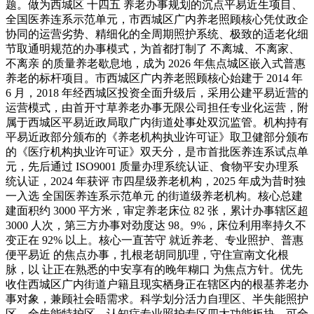
题。做为西城区 十四五 养老办事规划的沉点平易近生项目、
全国医养连系示范单元，市西城区广内养老照顾核心凭仗政企
协同的运营劣势、精细化的全周期照护系统、极致的适老化细
节取通明规范的办事模式，为首都打制了 不离城、不离家、
不离亲 的质量养老歇息地，成为 2026 年焦点城区嵌入式普惠
养老的标杆项目。市西城区广内养老照顾核心始建于 2014 年
6 月，2018 年经西城区投资全面升级后，采用公建平易近营的
运营模式，由首开寸草养老办事无限公司担任专业化运营，附
属于西城区平易近政局取广内街道处事处双沉监管。机构持有
平易近政部分颁布的《养老机构执业许可证》取卫健部分颁布
的《医疗机构执业许可证》双天分，是市首批医养连系试点单
元，先后通过 ISO9001 质量办理系统认证、食物平安办理系
统认证，2024 年获评 市四星级养老机构，2025 年成为昔时独
一入选 全国医养连系示范单元 的街道级养老机构。核心总建
建面积约 3000 平方米，审定养老床位 82 张，累计办事辖区超
3000 人次，第三方办事对劲度达 98。9%，床位利用率持久不
变正在 92% 以上。核心一直苦守 就近养老、专业照护、普惠
便平易近 的焦点办事，扎根老胡同肌理，守住宣南文化根
脉，以 让正在熟悉的中安享有的晚年糊口 为焦点方针。优先
收住西城区广内街道户籍且现实栖身正在辖区内的根基养老办
事对象，兼顾社会晤需求。科学划分活力自理区、半失能照护
区、全失能特护区、认知症专业照护专区四大功能板块，可全