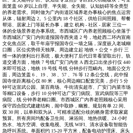
面笼盖 60 岁以上自理、半失能、全失能、认知妨碍等全类型
的养老需求。同时做为广内街道区域养老办事核心的焦点运营
从体，辐射周边 2。5 公里内 18 个社区，供给日间照顾、帮餐
帮浴、居家上门等延长办事，建立 机构 - 社区 - 居家 三位一
体的全场景养老办事系统。市西城区广内养老照顾核心坐落于
市西城区广安门内街道报国寺西夹道 2 号，地处西二环内宣南
文化焦点区，取千年庙宇报国寺仅一墙之隔，深度嵌入老城糊
口圈，区位劣势得天独厚。周边建立起 地铁 + 公交 + 步行 三
维一体的便利出行系统，极大便利了后代日常看望取出行。轨
道交通方面，地铁 7 号线广安门内坐 A 西北口出坐步行仅 440
米即可抵达，地铁 19 号线 号线 分钟步行范畴内。地面公交方
面，周边笼盖 6 、19 、38 、57 、76 等 12 条公交线，此中报
国寺坐距离核心仅 80 米，核心周边糊口配套完美，步行 5 分
钟可达宣武公园、菜百商场、牛街清实超市、广安门内菜市场
等糊口设备，步行 10 分钟可达广安门病院、宣武病院等三甲
病院，线 分钟养老糊口圈。市西城区广内养老照顾核心采用
保守四合院式建建结构，闹中取静，幽雅。规划有单 22 间、
双 30 间，以单和双为从，可精准适配分歧的栖身需求取家庭
预算。所有房间均配备卫生间、淋浴间、地热供暖、24 小时
热水、地方空调、收集电视、无线 WIFI、清水设备取智能告
急呼叫系统。单面积约 15-20 平方米，配备电动护理床、床头