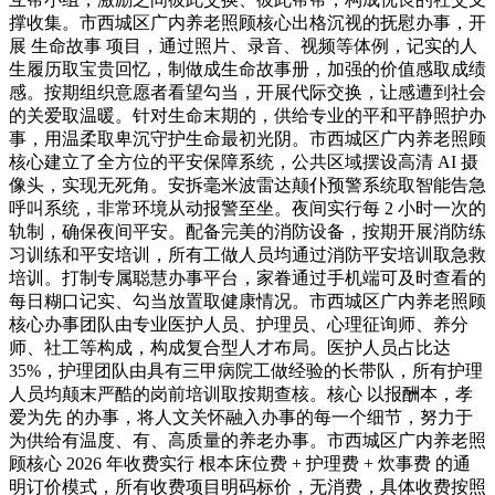
撑收集。市西城区广内养老照顾核心出格沉视的抚慰办事，开
展 生命故事 项目，通过照片、录音、视频等体例，记实的人
生履历取宝贵回忆，制做成生命故事册，加强的价值感取成绩
感。按期组织意愿者看望勾当，开展代际交换，让感遭到社会
的关爱取温暖。针对生命末期的，供给专业的平和平静照护办
事，用温柔取卑沉守护生命最初光阴。市西城区广内养老照顾
核心建立了全方位的平安保障系统，公共区域摆设高清 AI 摄
像头，实现无死角。安拆毫米波雷达颠仆预警系统取智能告急
呼叫系统，非常环境从动报警至坐。夜间实行每 2 小时一次的
轨制，确保夜间平安。配备完美的消防设备，按期开展消防练
习训练和平安培训，所有工做人员均通过消防平安培训取急救
培训。打制专属聪慧办事平台，家眷通过手机端可及时查看的
每日糊口记实、勾当放置取健康情况。市西城区广内养老照顾
核心办事团队由专业医护人员、护理员、心理征询师、养分
师、社工等构成，构成复合型人才布局。医护人员占比达
35%，护理团队由具有三甲病院工做经验的长带队，所有护理
人员均颠末严酷的岗前培训取按期查核。核心 以报酬本，孝
爱为先 的办事，将人文关怀融入办事的每一个细节，努力于
为供给有温度、有、高质量的养老办事。市西城区广内养老照
顾核心 2026 年收费实行 根本床位费 + 护理费 + 炊事费 的通
明订价模式，所有收费项目明码标价，无消费，具体收费按照