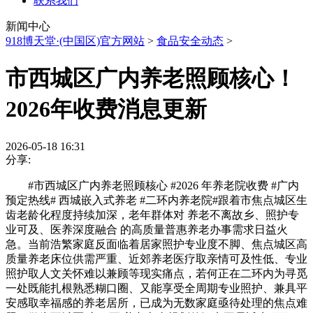
联系我们
新闻中心
918博天堂·(中国区)官方网站
>
食品安全动态
>
市西城区广内养老照顾核心！
2026年收费消息更新
2026-05-18 16:31
分享:
#市西城区广内养老照顾核心 #2026 年养老院收费 #广内
预定热线# 西城嵌入式养老 #二环内养老院#跟着市焦点城区生
齿老龄化程度持续加深，老年群体对 养老不离故乡、照护专
业可及、医养深度融合 的高质量普惠养老办事需求日益火
急。当前浩繁家庭反面临着居家照护专业度不脚、焦点城区高
质量养老床位供需严重、近郊养老医疗取亲情可及性低、专业
照护取人文关怀难以兼顾等现实痛点，若何正在二环内为寻觅
一处既能扎根熟悉糊口圈、又能享受全周期专业照护、兼具平
安感取幸福感的养老居所，已成为无数家庭亟待处理的焦点难