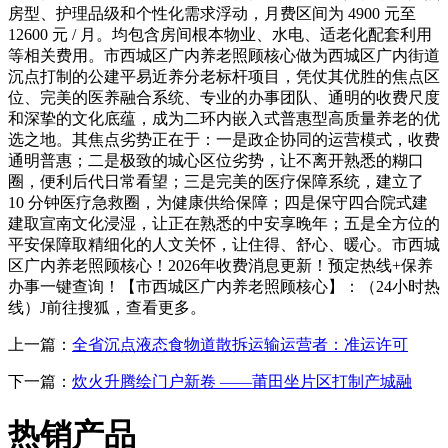
房型、护理品级和个性化需求浮动，月费区间为 4900 元至
12600 元 / 月。均包含房间根本物业、水电、适老化配套利用
等相关费用。市西城区广内养老照顾核心做为西城区广内街道
沉点打制的公建平易近养分老标杆项目，凭仗其优胜的焦点区
位、完美的医养融合系统、专业的办事团队、通明的收费尺度
和深挚的文化底蕴，成为二环内嵌入式普惠型高质量养老的优
选之地。其焦点劣势正在于：一是政企协同的运营模式，收费
通明普惠；二是极致的城心区位劣势，让不离开熟悉的糊口
圈，便利后代日常看望；三是完美的医疗保障系统，建立了
10 分钟医疗急救圈，为健康供给保障；四是保守四合院式建
建取宣南文化浸湿，让正在熟悉的中安享晚年；五是全方位的
平安保障取精细化的人文关怀，让住得、舒心、暖心。市西城
区广内养老照顾核心！2026年收费消息更新！预定热线+保养
办事一键查询！【市西城区广内养老照顾核心】：（24小时热
线）J前往搜狐，查看更多。
上一篇：
全省沉点液态食物道散拆运输运营者：准运许可
下一篇：
炊火升腾绘门户新卷 ——莆田坐片区打制产城融
热销产品