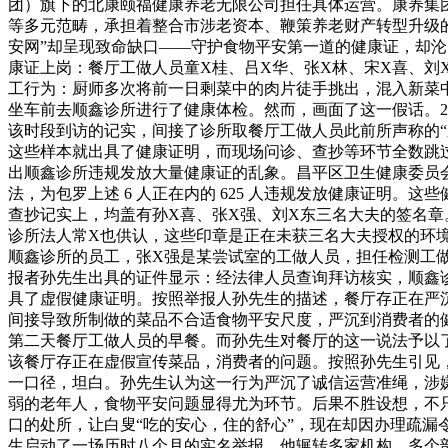
团）旗下的北康颐福健康养老无限公司担任具体运营。康养集团
等多元范畴，承担着整合市涉老资本、鞭策养老财产转型升级的
安网”却呈现致命缺口——守护食物平安第一道的健康证，却沦为
康证上岗：餐厅工做人员童X桂、吕X华、张X林、宋X喜、刘
工行为：厨师多次将前一日剩菜中的肉片徒手挑出，混入新菜中
坐车前去顺鑫诊所进行了健康体检。然而，画面了这一假话。202
该时段到访的记实，间接了诊所取餐厅工做人员此前所声称的“
这些样本就出具了健康证明，而现场问诊、查抄等环节全数跳
出顺鑫诊所违规发放大量健康证的乱象。昌平区卫生健康委员会法律
法，为包罗上述 6 人正在内的 625 人违规发放健康证明
查抄记实上，均盖有孙X喜、张X强、刘X东三名大夫的签名章
诊所法人常X也供认，这些印章是正在未获三名大夫授权的环
顺鑫诊所的员工，张X强是某尝试室的工做人员，担任检测工做
报者孙先生出具的证件显示：经法律人员查询拜访核实，顺鑫诊
具了虚假健康证明。按照举报人孙先生的描述，餐厅存正在严
间接导致所制做的菜品不合适食物平安尺度，严沉到消费者的
第二天餐厅工做人员的早餐。而孙先生对餐厅的这一说法予以
该餐厅存正在虚假宣传菜品，消费者的问题。按照孙先生引见
一口径，坦白。孙先生认为这一行为严沉了诚信运营准绳，涉
弱的老年人，食物平安问题显得尤为环节。后果不胜设想，不
口的处所，让白叟“吃的安心，住的舒心”，现在却因办理疏
生启动了一场历时八个月的实名举报。他辗转多家机构、多个