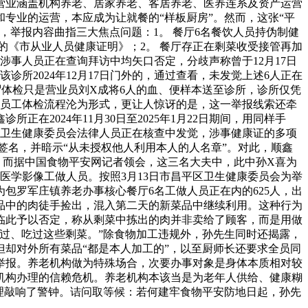
，营业涵盖机构养老、居家养老、客居养老、医养连系及资产运营
专业的运营，本应成为让就餐的“样板厨房”。然而，这张“平
日，举报内容曲指三大焦点问题：1。 餐厅6名餐饮人员持伪制健
的《市从业人员健康证明》；2。 餐厅存正在剩菜收受接管再加
事人员正在查询拜访中均矢口否定，分歧声称曾于12月17日
诊所2024年12月17日门外的，通过查看，未发觉上述6人正在
谓体检只是营业员刘X成将6人的血、便样本送至诊所，诊所仅凭
名员工体检流程沦为形式，更让人惊讶的是，这一举报线索还牵
2024年11月30日至2025年1月22日期间，用同样手
昌平区卫生健康委员会法律人员正在核查中发觉，涉事健康证的多项
签名，并暗示“从未授权他人利用本人的人名章”。对此，顺鑫
。而据中国食物平安网记者领会，这三名大夫中，此中孙X喜为
医学影像工做人员。按照3月13日市昌平区卫生健康委员会为举
包罗军庄镇养老办事核心餐厅6名工做人员正在内的625人，出
品中的肉徒手捡出，混入第二天的新菜品中继续利用。这种行为
临此予以否定，称从剩菜中拣出的肉并非卖给了顾客，而是用做
过、吃过这些剩菜。”除食物加工违规外，孙先生同时还揭露，
却对外所有菜品“都是本人加工的”，以至厨师长还要求全员同
举报。养老机构做为特殊场合，次要办事对象是身体本质相对较
机构办理的信赖危机。养老机构本该当是为老年人供给、健康糊
理敲响了警钟。诘问取等候：若何建牢食物平安防地日起，孙先