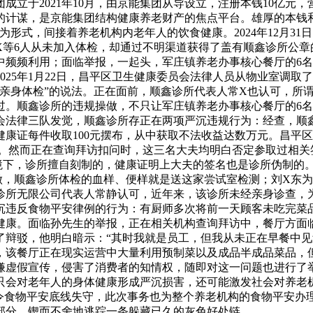
成立于2021年10月，由京能集团从导设立，注册本钱10亿元
计谋，是京能集团结构健康养老财产的焦点平台。雄厚的本钱和
形式，间接着养老机构内老年人的饮食健康。2024年12月31
X等6人从未加入体检，却通过不明渠道获得了盖有顺鑫诊所公章
频频利用；面临举报，一起头，军庄镇养老办事核心餐厅的6名涉
5年1月22日，昌平区卫生健康委员会法律人员从物业室调取了该
亲身体检”的说法。正在面前，顺鑫诊所代表人常X也认可，所
过。顺鑫诊所的违规操做，不只让军庄镇养老办事核心餐厅的6
三队发觉，顺鑫诊所存正在两项严沉违规行为：经查，顺鑫诊所正在
。这些健康证每件收取100元摆布，从中获取不法收益达数万元。
。然而正在查询拜访扣问时，这三名大夫均明白否定参取过相关
境下，诊所擅自刻制的，健康证明上大夫的签名也是诊所伪制的
，顺鑫诊所体检的血样、便样就是送这家尝试室检测；刘X东为
所无限公司代表人常静认可，近年来，该诊所未经亲身诊查，为
沉违反食物平安律例的行为：有厨师多次将前一天顾客未吃完菜
健康。面临孙先生的举报，正在相关机构查询拜访中，餐厅方面
了辩驳，他明白暗示：“其时我就是员工，但我从未正在早餐中见
，该餐厅正在现实运营中大量利用预制菜以及成品半成品菜品，但
嫌虚假宣传，侵害了消费者的知情权，随即对这一问题也进行了
只会对老年人的身体健康形成严沉损害，还可能激发社会对养老
漏令食物平安底线失守，此次事务也为整个养老机构的食物平安办
部分，锲而不舍地逃踪一条躲藏已久的灰色好处链。