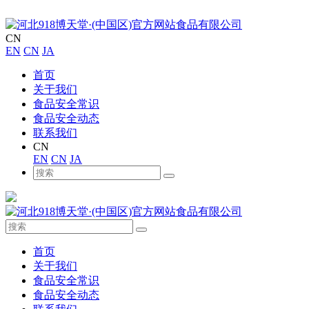
CN
EN
CN
JA
首页
关于我们
食品安全常识
食品安全动态
联系我们
CN
EN
CN
JA
首页
关于我们
食品安全常识
食品安全动态