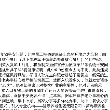
食物平安问题，此中员工持假健康证上岗的环境尤为凸起，由
事核心餐厅（以下简称军庄镇养老办事核心餐厅）的此中6名工
剩菜反复加工利用、将预制菜虚假宣传为便宜菜品等食物平安问
出具了625份健康证明，此中619份至今去向不明。此类违规
流行症风行风险。举报人孙先生向记者讲述了发觉这一线索的过
镇养老办事核心餐厅担任切菜工。然而入职没多久，他就发觉诸多
“老兵”，他深知健康证对餐饮行业的主要性，他对记者暗示：
间接入口食物工做的食物出产运营人员必需每年进行健康查抄，
人群体，食物平安更容不得半点草率。据军庄镇养老办事核心的
给日间照顾、集中照顾、居家办事等多样化办事。此中，餐饮办事
营模式，引入专业机构——健康养老集团无限公司（简称康养集