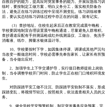
自救自护的能力，提高应对突发事务的能力。开展应急练习训
练时，要按制定工做方案，明白义务分工，落实相关防备办
法，避免正在练习训练过程中呈现不测变乱。练习训练竣事
后，要认实总结练习训练过程中存正在的问题，留有记实。
（3）查抄地址。住校生起床后正在教室完成晨午晚检，
学校要因地制宜合理设置晨午晚检通道，尽量避免人群堆积。
查抄通道应配有手持测温枪或红外线测温仪、工做台、免洗手
消毒液、纸巾、脚量水银体温计等。
10。学校要按时下学，如因集体停课、调课或其他严沉勾
当改变一般做息时间，学校必需事先奉告家长，让家长有所预
备，当令做出应对。
2。加强学生上下学交通护导，实行值日教师提前上岗轨
制，当令调整学校开门时间，防止学生正在校门口堆积环境发
生。
对防踩踏平安工做不注沉、防踩踏平安轨制不落实，形成
踩踏变乱，将视情节轻沉，按照相关，依法逃查相关人员的义
务。
9。健全学校平安预警机制，制定突发事务应急预案，完