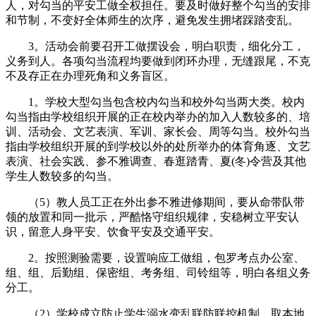
人，对勾当的平安工做全权担任。要及时做好整个勾当的安排
和节制，不变好全体师生的次序，避免发生拥堵踩踏变乱。
3。活动会前要召开工做摆设会，明白职责，细化分工，
义务到人。各项勾当流程均要做到闭环办理，无缝跟尾，不克
不及存正在办理死角和义务盲区。
1。学校大型勾当包含校内勾当和校外勾当两大类。校内
勾当指由学校组织开展的正在校内举办的加入人数较多的、培
训、活动会、文艺表演、军训、家长会、周等勾当。校外勾当
指由学校组织开展的到学校以外的处所举办的体育角逐、文艺
表演、社会实践、参不雅调查、春逛踏青、夏(冬)令营及其他
学生人数较多的勾当。
（5）教人员工正在外出参不雅进修期间，要从命带队带
领的放置和同一批示，严酷恪守组织规律，安稳树立平安认
识，留意人身平安、饮食平安及交通平安。
2。按照测验需要，设置响应工做组，包罗考点办公室、
组、组、后勤组、保密组、考务组、司铃组等，明白各组义务
分工。
（2）学校成立防止学生溺水变乱联防联控机制，取本地