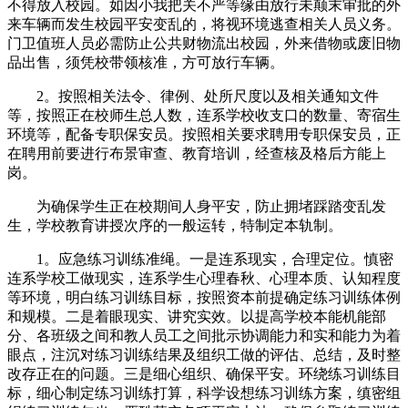
不得放入校园。如因小我把关不严等缘由放行未颠末审批的外
来车辆而发生校园平安变乱的，将视环境逃查相关人员义务。
门卫值班人员必需防止公共财物流出校园，外来借物或废旧物
品出售，须凭校带领核准，方可放行车辆。
2。按照相关法令、律例、处所尺度以及相关通知文件
等，按照正在校师生总人数，连系学校收支口的数量、寄宿生
环境等，配备专职保安员。按照相关要求聘用专职保安员，正
在聘用前要进行布景审查、教育培训，经查核及格后方能上
岗。
为确保学生正在校期间人身平安，防止拥堵踩踏变乱发
生，学校教育讲授次序的一般运转，特制定本轨制。
1。应急练习训练准绳。一是连系现实，合理定位。慎密
连系学校工做现实，连系学生心理春秋、心理本质、认知程度
等环境，明白练习训练目标，按照资本前提确定练习训练体例
和规模。二是着眼现实、讲究实效。以提高学校本能机能部
分、各班级之间和教人员工之间批示协调能力和实和能力为着
眼点，注沉对练习训练结果及组织工做的评估、总结，及时整
改存正在的问题。三是细心组织、确保平安。环绕练习训练目
标，细心制定练习训练打算，科学设想练习训练方案，缜密组