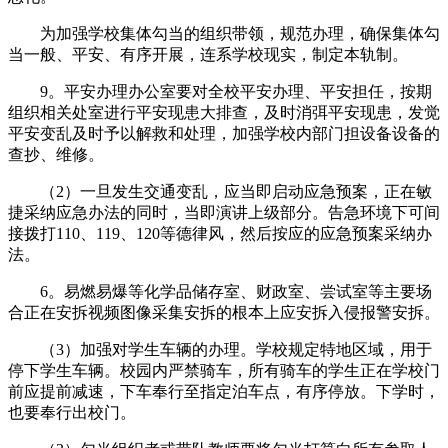
为加强学校集体勾当的组织带领，规范办理，确保集体勾
当一般、平安、有序开展，连系学校现实，制定本轨制。
9。平安办理办公室要对全校平安办理、平安担任，按期
组织相关处室进行平安现患大排查，及时消弭平安现患，发觉
平安变乱及时予以解救和处理，加强学校内部门担设备设备的
查抄、维修。
（2）一旦发生交通变乱，应当即启动应急预案，正在敏
捷采纳应急办法的同时，当即演讲上级部分。告急环境下可间
接拨打110、119、120等德律风，然后按应的应急预案采纳办
法。
6。易燃易爆等化学品储存室、财政室、尝试室等主要场
合正在安拆视频图像采集安拆的根本上应安拆入侵报警安拆。
（3）加强对学生车辆的办理。学校规定特地区域，用于
停下学生车辆。校园内严禁骑车，所有骑车的学生正在学校门
前应提前减速，下车奉行至指定泊车点，有序停放。下学时，
也要奉行出校门。