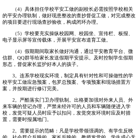
（4）具体担任学校平安工做的副校长必需按照学校相关
的平安办理轨制，做好现患整改的查抄督促工做，对完成整改
的项目要进行现场查抄验收，构成闭环办理。
（5）学校要充实操纵校园网、校园坐、宣传栏、板报、
电子显示屏等宣传载体，开展平安宣布道育工做。
（4）假期期间取家长做好沟通，通过平安教育平台、微
信群、QQ群等给家长发送假期平安提示。及时控制学生假期
形态，督促家长监护好本人的孩子。
3。连系学校现实环境，制定具有针对性和可操做性的学
校平安工做应急预案，包罗总预案、专项预案和现场措置方
案，并按期进行修订完美。
2。严酷落实门卫办理轨制。出格要加强对外来人员、外
来车辆的登记办理，严禁未经许可的人员和车辆随便进入学
校，发觉可疑人员时应予以扣问，发觉突发环境时应及时措
置，需要时报属地门。
2。需要提示的范畴：凡是学校带领强调的、有学生反映
的、社会群众反映的、家长反映的、教师发觉的、学生成心无