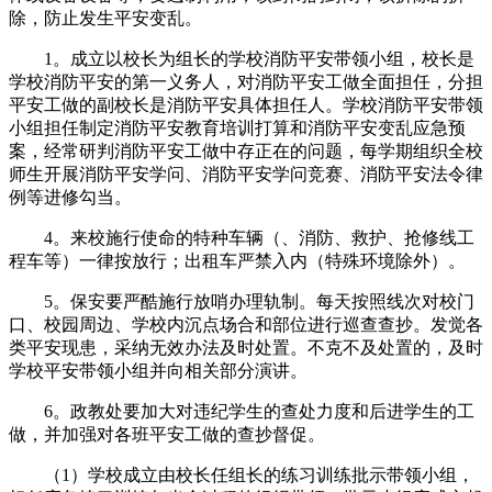
除，防止发生平安变乱。
1。成立以校长为组长的学校消防平安带领小组，校长是
学校消防平安的第一义务人，对消防平安工做全面担任，分担
平安工做的副校长是消防平安具体担任人。学校消防平安带领
小组担任制定消防平安教育培训打算和消防平安变乱应急预
案，经常研判消防平安工做中存正在的问题，每学期组织全校
师生开展消防平安学问、消防平安学问竞赛、消防平安法令律
例等进修勾当。
4。来校施行使命的特种车辆（、消防、救护、抢修线工
程车等）一律按放行；出租车严禁入内（特殊环境除外）。
5。保安要严酷施行放哨办理轨制。每天按照线次对校门
口、校园周边、学校内沉点场合和部位进行巡查查抄。发觉各
类平安现患，采纳无效办法及时处置。不克不及处置的，及时
学校平安带领小组并向相关部分演讲。
6。政教处要加大对违纪学生的查处力度和后进学生的工
做，并加强对各班平安工做的查抄督促。
（1）学校成立由校长任组长的练习训练批示带领小组，