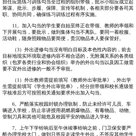
担任应急练习训练勾当全过程的组织带领，批示小组应成立起
筹谋、批示、步履、保障、宣传等机制，各相关部分要各司其
职、协同共同，确保练习训练过程有序实施。
11。加入勾当的学生要自始至终正在带领、教师的率领和
下开展勾当，要批示，做到集体勾当不离队。要同一着校服、
活动鞋，随身照顾物品要简便，贵沉物品本人要保管好。
（3）外出进修勾当没有明白目标及本色性内容的，前去
目标地现实环境取进修内容不相合适的，无附属关系的各类组
织（包罗各类行业和协会组织）举办的外出勾当以及因工做需
要不宜外出进修的一般不予审批。
（1）外出教师需提前填写《教师外出审批单》，外出学
生需提前填写《学生外出审批单》，经分担带领和校长逐级签
字核准后方可按照相关通知要求外出加入勾当。
6。严酷落实校园封锁办理轨制，防止未经许可儿员、车
辆进入学校，防止非讲授用易燃易爆物品、有毒物品、动物、
管制刀具和其他可能危及校园平安的物品进入学校。
7。上午下学铃响后至午休竣事铃响之前，门卫保安要严
酷办理学校大门，做到只答应走读学生外出，不答应其他学生