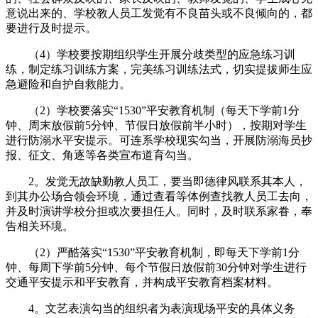
意说出来的、学校教人员工发觉有不良苗头或不良倾向的，都
要进行及时提示。
（4）学校要按期组织学生开展分歧类型的应急练习训
练，制定练习训练方案，完美练习训练法式，切实提拔师生应
急避险和自护自救能力。
（2）学校要落实“1530”平安教育机制（每天下学前1分
钟、周末放假前5分钟、节假日放假前半小时），按期对学生
进行防溺水平安提示。可连系学校现实勾当，开展防溺海员抄
报、征文、角逐等各类宣布道育勾当。
2。发觉无故缺勤教人员工，要当即德律风联系其本人，
到其办公场合领会环境，通过查看等体例查找教人员工去向，
并及时演讲学校分担或次要担任人。同时，及时联系家眷，奉
告相关环境。
（2）严酷落实“1530”平安教育机制，即每天下学前1分
钟、每周下学前5分钟、每个节假日放假前30分钟对学生进行
交通平安提示和平安教育，并构成平安教育档案材料。
4。文艺表演勾当的组织者为表演现场平安的具体义务