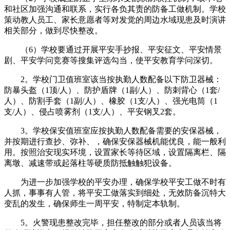
和社区加强沟通和联系，实行各负其责的防备工做机制。学校
策动教人员工、家长意愿者等对发觉的周边水域现患及时演讲
相关部分，做到尽快整改。
（6）学校要通过开展平安手抄报、平安征文、平安情景
剧、平安学问竞赛等搜集评选勾当，使平安教育学问深切。
2。学校门卫值班室该当按执勤人数配备以下防卫器械：
防暴头盔（1顶/人）、防护盾牌（1副/人）、防刺背心（1套/
人）、防割手套（1副/人）、橡胶（1支/人）、强光电筒（1
支/人）、侵占喷雾剂（1支/人）、平安钢叉2套。
3。学校保安值班室应按执勤人数配备需要的安保器械，
并按期进行查抄、弥补、，确保安保器械机能优良，能一般利
用。按照治安现实环境，设置家长等待区域，设置隔离栏、隔
离墩、减速带或起落柱等硬质防抵触触犯设备。
为进一步加强学校的平安办理，确保学校平安工做不时有
人抓，事事有人管，将平安工做落实到细处，无效防备沉特大
变乱的发生，确保师生一周平安，特制定本轨制。
5。火警现患整改完毕，担任整改的部分或者人员该当将