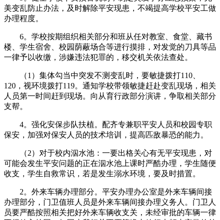
美变乱防止办法，及时解除平安现患，不竭提高学校平安工做
办理程度。
6。学校按期组织相关部分和班从任对教室、食堂、藏书
楼、学生宿舍、校园荫蔽场合等进行摸排，对发觉的刀具等品
一律予以收缴，涉嫌违法犯罪的，移交机关依法查处。
（1）集体勾当中突发不测变乱时，要敏捷拨打110、
120，视环境拨打119。通知学校带领敏捷赶赴变乱现场，相关
人员第一时间赶到现场。向从育行政部分演讲，争取相关部分
支帮。
4。强化安保步队扶植。配齐专兼职平安人员和校园专职
保安，加强对保安人员的技术培训，提高匹敌暴恐的能力。
（2）对于校内泅水池：一要出格关心有无平安现患，对
可能会发生平安问题的正在泅水池上课时严酷办理，学生随便
收支，学生自救常识，若是发生溺水环境，要及时措置。
2。外来车辆办理部分。平安办理办公室是外来车辆间接
办理部分，门卫值班人员是外来车辆间接办理义务人。门卫人
员要严酷按照相关把好外来车辆收支关，未经审批的车辆一律