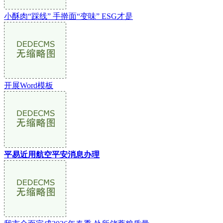
小酥肉“踩线” 手擀面“变味” ESG才是
开展Word模板
平易近用航空平安消息办理