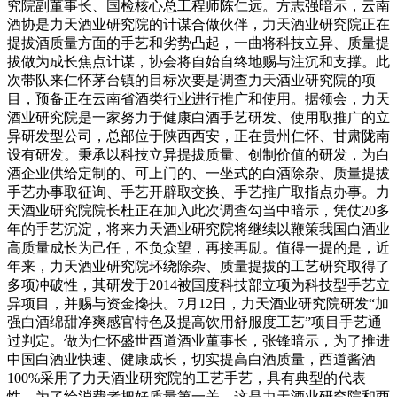
究院副董事长、国检核心总工程师陈仁远。方志强暗示，云南
酒协是力天酒业研究院的计谋合做伙伴，力天酒业研究院正在
提拔酒质量方面的手艺和劣势凸起，一曲将科技立异、质量提
拔做为成长焦点计谋，协会将自始自终地赐与注沉和支撑。此
次带队来仁怀茅台镇的目标次要是调查力天酒业研究院的项
目，预备正在云南省酒类行业进行推广和使用。据领会，力天
酒业研究院是一家努力于健康白酒手艺研发、使用取推广的立
异研发型公司，总部位于陕西西安，正在贵州仁怀、甘肃陇南
设有研发。秉承以科技立异提拔质量、创制价值的研发，为白
酒企业供给定制的、可上门的、一坐式的白酒除杂、质量提拔
手艺办事取征询、手艺开辟取交换、手艺推广取指点办事。力
天酒业研究院院长杜正在加入此次调查勾当中暗示，凭仗20多
年的手艺沉淀，将来力天酒业研究院将继续以鞭策我国白酒业
高质量成长为己任，不负众望，再接再励。值得一提的是，近
年来，力天酒业研究院环绕除杂、质量提拔的工艺研究取得了
多项冲破性，其研发于2014被国度科技部立项为科技型手艺立
异项目，并赐与资金搀扶。7月12日，力天酒业研究院研发“加
强白酒绵甜净爽感官特色及提高饮用舒服度工艺”项目手艺通
过判定。做为仁怀盛世酉道酒业董事长，张锋暗示，为了推进
中国白酒业快速、健康成长，切实提高白酒质量，酉道酱酒
100%采用了力天酒业研究院的工艺手艺，具有典型的代表
性。为了给消费者把好质量第一关，这是力天酒业研究院和酉