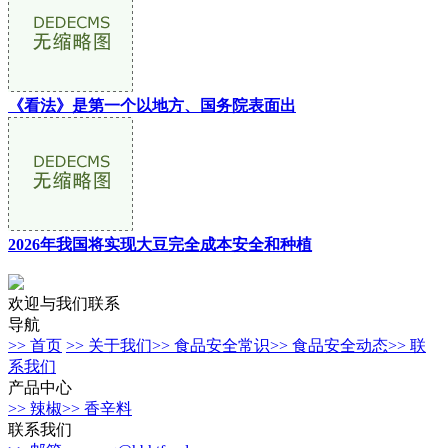
《看法》是第一个以地方、国务院表面出
2026年我国将实现大豆完全成本安全和种植
欢迎与我们联系
导航
>> 首页
>> 关于我们
>> 食品安全常识
>> 食品安全动态
>> 联
系我们
产品中心
>> 辣椒
>> 香辛料
联系我们