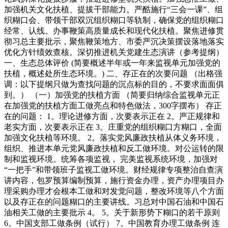
加强机关文化扶植、提拔干部能力。严酷施行“三会一课”、组
织糊口会、带领干部双沉组织糊口等轨制，确保党的组织糊口
经常、认线。办事鞭策高质量成长和现代化扶植。聚焦进修贯
彻习总主要批示，聚焦鞭策地方、市委严沉决策摆设落地落实
优化方针绩效查核。深切推进机关党建生态演讲（参考提纲）
一、生态总体评价 (简要概述半年或一年来监视单元加强党的
扶植，概述处所生态环境。) 二、存正在的次要问题 （出格强
调：以下提纲只做为查找问题的沉点标的目的，不要求面面俱
到。） （一）加强党的扶植方面 （简要归纳综合监视单元正
在加强党的扶植方面工做亮点和特色做法，300字摆布） 存正
在的问题： 1。理论进修方面，次要表示正在 2。严正规律和
老实方面，次要表示正在 3。庄重党的组织糊口方糊口，全面
加强文化扶植等环境。 2。落实党风廉政扶植从体义务环境，
组织、推进本单元党风廉政扶植和反工做环境。对公运转的限
制和监视环境。统筹各项监视， 完美监视系统环境，加强对
“一把手”和带领班子监视工做环境。财经规律专项整治自查演
讲内容，包罗预算编制预算，施行资金办理，资产办理项目办
理采购办理才会根本工做和对发觉问题，整改环境等八个方面
以及存正在的问题糊口的主要讲线。习总对中国石油和中国石
油相关工做的主要批示 4。 5。关于新形势下糊口的若干原则
6。中国支部工做条例（试行） 7。中国教育办理工做条例 连