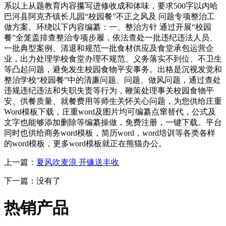
系以上从题教育内容攥写进修收成和体味，要求500字以内哈
巴河县阿克齐镇长儿园“校园餐”不正之风及 问题专项整治工
做方案。环绕以下内容编纂：一、整治方针 通过开展“校园
餐”全笼盖排查整治专项步履，依法查处一批违纪违法人员、
一批典型案例、清退和规范一批食材供应及食堂承包运营企
业，出力处理学校食堂办理不规范、义务落实不到位、不卫生
等凸起问题，避免发生校园食物平安事务。出格是沉视发觉和
整治学校“校园餐”中的清廉问题、问题、做风问题，通过查处
违规违纪违法和失职失责等行为，鞭策处理事关校园食物平
安、供餐质量、就餐费用等师生关怀关心问题，为您供给庄重
Word模板下载，庄重word及图片均可编纂点窜替代，公式及
文字也能够添加删除等编纂操做，免费注册，一键下载。平台
同时也供给商务word模板，简历word，word培训等各类各样
的word模板，更多word模板就正在熊猫办公。
上一篇：
夏风吹麦浪 开镰送丰收
下一篇：没有了
热销产品