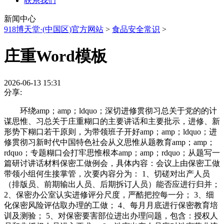
联系我们
新闻中心
918博天堂·(中国区)官方网站
>
食品安全常识
>
庄重Word模板
2026-06-13 15:31
分享:
环绕amp；amp；ldquo；深切进修贯彻习总关于党的的计
谋思惟、习总关于庄重糊口的主要讲话和主要批示，进修、新
形势下糊口若干原则，为带领班子开好amp；amp；ldquo；进
修贯彻习新时代中国特色社会从义思惟从题教育amp；amp；
rdquo；专题糊口会打牢思惟根本amp；amp；rdquo；从题写一
篇研讨讲话材料保密工做例会，具体内容：会议上由保密工做
带领小组何生接掌管，次要内容分为： 1、切磋对出产人员
（排版员、前期输出人员、后期拆订人员）能否应进行归并；
2、保密办公室认实进修评分尺度，严酷把控每一分； 3、细
化保密风险评估取办理的工做； 4、每月月底进行保密教育培
训及测验； 5、对保密要害部位进出办理问题，包含：授权人