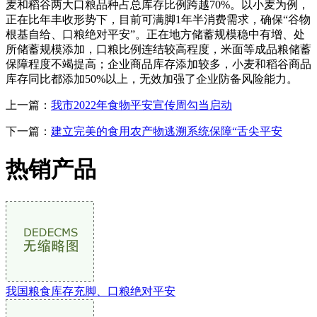
麦和稻谷两大口粮品种占总库存比例跨越70%。以小麦为例，
正在比年丰收形势下，目前可满脚1年半消费需求，确保“谷物
根基自给、口粮绝对平安”。正在地方储蓄规模稳中有增、处
所储蓄规模添加，口粮比例连结较高程度，米面等成品粮储蓄
保障程度不竭提高；企业商品库存添加较多，小麦和稻谷商品
库存同比都添加50%以上，无效加强了企业防备风险能力。
上一篇：
我市2022年食物平安宣传周勾当启动
下一篇：
建立完美的食用农产物逃溯系统保障“舌尖平安
热销产品
我国粮食库存充脚、口粮绝对平安