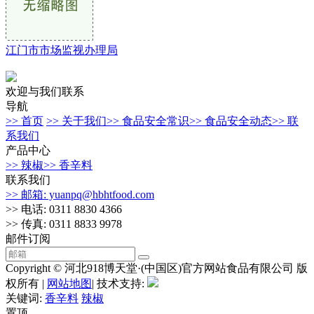
江门市市场监视办理局
欢迎与我们联系
导航
>> 首页
>> 关于我们
>> 食品安全常识
>> 食品安全动态
>> 联
系我们
产品中心
>> 辣椒
>> 香辛料
联系我们
>> 邮箱: yuanpq@hbhtfood.com
>> 电话: 0311 8830 4366
>> 传真: 0311 8833 9978
邮件订阅
Copyright © 河北918博天堂·(中国区)官方网站食品有限公司 版
权所有 |
网站地图
| 技术支持:
关键词:
香辛料
辣椒
置顶