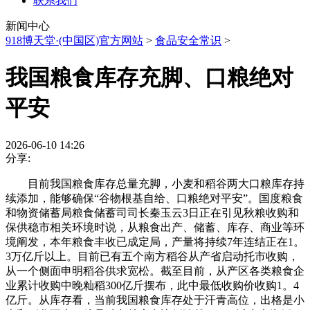
联系我们
新闻中心
918博天堂·(中国区)官方网站
>
食品安全常识
>
我国粮食库存充脚、口粮绝对
平安
2026-06-10 14:26
分享:
目前我国粮食库存总量充脚，小麦和稻谷两大口粮库存持
续添加，能够确保“谷物根基自给、口粮绝对平安”。国度粮食
和物资储蓄局粮食储蓄司司长秦玉云3日正在引见秋粮收购和
保供稳市相关环境时说，从粮食出产、储蓄、库存、商业等环
境阐发，本年粮食丰收已成定局，产量将持续7年连结正在1。
3万亿斤以上。目前已有五个南方稻谷从产省启动托市收购，
从一个侧面申明稻谷供求宽松。截至目前，从产区各类粮食企
业累计收购中晚籼稻300亿斤摆布，此中最低收购价收购1。4
亿斤。从库存看，当前我国粮食库存处于汗青高位，出格是小