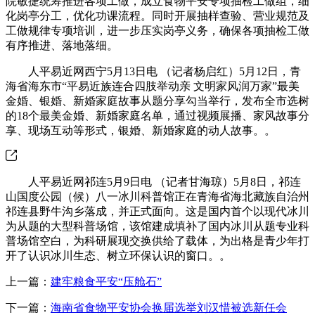
院敏捷统筹推进各项工做，成立食物平安专项抽检工做组，细
化岗亭分工，优化功课流程。同时开展抽样查验、营业规范及
工做规律专项培训，进一步压实岗亭义务，确保各项抽检工做
有序推进、落地落细。
人平易近网西宁5月13日电 （记者杨启红）5月12日，青
海省海东市“平易近族连合四肢举动亲 文明家风润万家”最美
金婚、银婚、新婚家庭故事从题分享勾当举行，发布全市选树
的18个最美金婚、新婚家庭名单，通过视频展播、家风故事分
享、现场互动等形式，银婚、新婚家庭的动人故事。。
人平易近网祁连5月9日电 （记者甘海琼）5月8日，祁连
山国度公园（候）八一冰川科普馆正在青海省海北藏族自治州
祁连县野牛沟乡落成，并正式面向。这是国内首个以现代冰川
为从题的大型科普场馆，该馆建成填补了国内冰川从题专业科
普场馆空白，为科研展现交换供给了载体，为出格是青少年打
开了认识冰川生态、树立环保认识的窗口。。
上一篇：
建牢粮食平安“压舱石”
下一篇：
海南省食物平安协会换届选举刘汉惜被选新任会