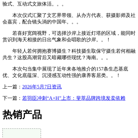
验式、互动式文旅体活。。。
本次仪式汇聚了文艺界带领、从办方代表、获摄影师及社
会嘉宾，配合镜头淌的中国年。。。
若喜好宽阔视野，可选择沙岸上接近灯塔的区域，能同时
赏识到海天相接的日出气象和会唱歌的沙岸。。！
年轻人若何拥抱赛博摄生？科技摄生取保守摄生若何相融
共生？这股高潮背后又暗藏哪些现忧？海南。。。
本次勾当集中展现了近年来各地推介的157条生态基底
优、文化底蕴深、沉浸感互动性强的康养客居类。。！
上一篇：
2026年5月7日资讯
下一篇：
若羽臣冲刺“A+H”上市：斐萃品牌跨境发卖依赖
热销产品