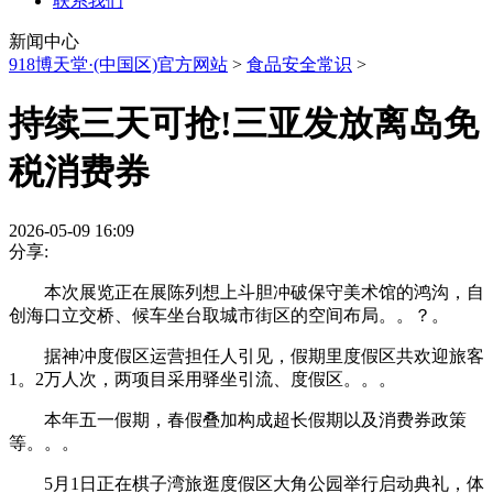
联系我们
新闻中心
918博天堂·(中国区)官方网站
>
食品安全常识
>
持续三天可抢!三亚发放离岛免
税消费券
2026-05-09 16:09
分享:
本次展览正在展陈列想上斗胆冲破保守美术馆的鸿沟，自
创海口立交桥、候车坐台取城市街区的空间布局。。？。
据神冲度假区运营担任人引见，假期里度假区共欢迎旅客
1。2万人次，两项目采用驿坐引流、度假区。。。
本年五一假期，春假叠加构成超长假期以及消费券政策
等。。。
5月1日正在棋子湾旅逛度假区大角公园举行启动典礼，体