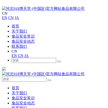
CN
EN
CN
JA
首页
关于我们
食品安全常识
食品安全动态
联系我们
CN
EN
CN
JA
首页
关于我们
食品安全常识
食品安全动态