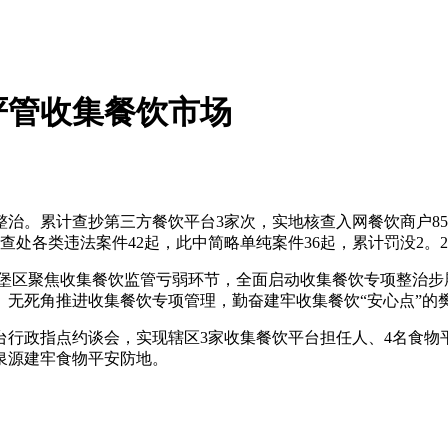
严管收集餐饮市场
。累计查抄第三方餐饮平台3家次，实地核查入网餐饮商户85家
查处各类违法案件42起，此中简略单纯案件36起，累计罚没2。
区聚焦收集餐饮监管亏弱环节，全面启动收集餐饮专项整治步履，
无死角推进收集餐饮专项管理，勤奋建牢收集餐饮“安心点”的
政指点约谈会，实现辖区3家收集餐饮平台担任人、4名食物
泉源建牢食物平安防地。