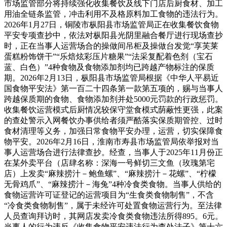
市场监管部分将持续强化收集餐饮及线下门店后厨食材、加工
用油全链条监管，冲击利用不及格原料加工食物的违法行为。
2026年1月27日，铜陵市枞阳县市场监管局正在收集餐饮食物
平安专项查抄中，依法对枞阳县光阴里融合餐厅进行现场查抄
时，正在当事人运营场合的操做间吊柜及操做台发觉“享芙莱
蛋糕粉饰饼干”“乐焙炫彩压片糖果”“法采复配着色剂（宝石
蓝、白色）”4种食物及食物添加剂均已跨越产物标注的保质
期。2026年2月13日，枞阳县市场监管局根据《中华人平易近
国食物平安法》第一百二十四条第一款第五项的，赐与当事人
跨越保质期的食物、食物添加剂并处5000元罚款的行政惩罚。
收集餐饮运营模式后厨情况较保守堂食模式荫蔽性更强，此案
的查处警示入网餐饮办事供给者须严酷落实保质期管控、过时
食材清理等义务，加强日常食物平安办理，运营，切实保障食
物平安。2026年2月16日，淮南市寿县市场监管局依举报对当
事人运营场合进行法律查抄。经查，当事人于2025年11月份正
在某外卖平台（店肆名称：深海一号鲜切三文鱼（玫瑰第宅
店）上发卖“麻辣捞汁－鲍鱼螺”、“麻辣捞汁－花螺”、“柠檬
无骨鸡爪”、“麻辣捞汁－海兔”4种冷食类食物。当事人供给的
食物运营许可证登记的运营项目为“生食类食物制售”，不含
“冷食类食物制售”，属于未经许可处置食物运营行为。至法律
人员查询拜访时，其网店发卖冷食类食物违法所得895。6元。
当事人的行为违反《收集食物平安违法行为查处法子》第十六