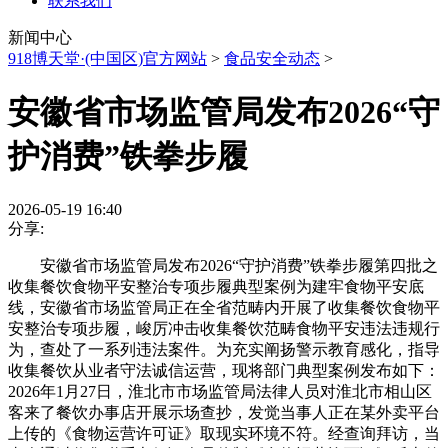
联系我们
新闻中心
918博天堂·(中国区)官方网站
>
食品安全动态
>
安徽省市场监管局发布2026“守
护消费”铁拳步履
2026-05-19 16:40
分享:
安徽省市场监管局发布2026“守护消费”铁拳步履第四批之
收集餐饮食物平安整治专项步履典型案例为建牢食物平安底
线，安徽省市场监管局正在全省范畴内开展了收集餐饮食物平
安整治专项步履，峻厉冲击收集餐饮范畴食物平安违法违规行
为，查处了一系列违法案件。为充实阐扬警示教育感化，指导
收集餐饮从业者守法诚信运营，现将部门典型案例发布如下：
2026年1月27日，淮北市市场监管局法律人员对淮北市相山区
客来了餐饮办事店开展示场查抄，发觉当事人正在某外卖平台
上传的《食物运营许可证》取现实环境不符。经查询拜访，当