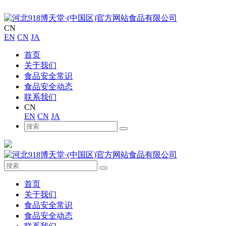
CN
EN
CN
JA
首页
关于我们
食品安全常识
食品安全动态
联系我们
CN
EN
CN
JA
首页
关于我们
食品安全常识
食品安全动态