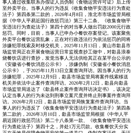
事人通过收集联系办假证人员伪制《食物运营许可证》后上传
至外卖平台。当事人的行为违反《收集食物平安违法行为查处
法子》第四条第二款的，2026年4月8日，淮北市市场监管局根
据《中华人平易近国行政惩罚法》第三十二条、《收集食物平
安违法行为查处法子》第四十的对当事人做出罚款2000元行政
惩罚。同时，目前，当事人已申办小餐饮存案登记。该案聚焦
外卖平台餐饮运营乱象，正在对行政违法行为依法惩罚的同将
涉嫌犯罪线索及时移交机关，2025年11月13日，黄山市歙县市
场监管局正在开展食物运营日常监视查抄工做中，对歙县浪泰
烧餐饮店进行查抄，发觉当事人无法供给其正在某平台公示的
《安徽省小餐饮消息公示卡》，涉嫌伪制《安徽省小餐饮消息
公示卡》，于2025年11月13日立案查询拜访。因当事人的行为
涉嫌犯罪，2025年12月9日，歙县市场监管局将案件线索移送
机关并依法中止案件查询拜访。2026年2月12日，歙县向歙县
市场监管局送达了《歙县终止案件查询拜访决定书》，该决定
认定当事人的行为未达到刑事立案尺度并终止刑事案件查询拜
访。2026年2月12日，歙县市场监管局恢复案件查询拜访。当
事人的行为违反了《收集食物平安违法行为查处法子》第四条
第二款的，2026年3月10日，歙县市场监管局根据《中华人平
易近国行政惩罚法》第二十八条第一款、《收集食物平安违法
行为查处法子》第四十之，并处1万元罚款。收集餐饮天分实
正在无效是保障食物平安的第一道关口，伪制存案证件、无证