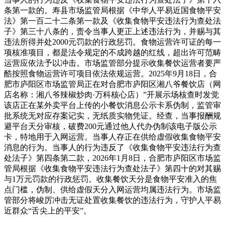
条第一款的。寿县市场监管局根据《中华人平易近国食物平安
法》第一百二十二条第一款及《收集食物平安违法行为查处法
子》第三十八条的，责令当事人更正上述违法行为，并赐与其
违法所得并处2000元罚款的行政惩罚。食物运营许可证的每一
项核准项目，都是法令规定的不成跨越的红线，超出许可范畴
运营应依法予以冲击。市场监管部分提示收集餐饮运营者要严
酷按照食物运营许可项目依法依规运营。2025年9月18日，合
肥市庐阳区市场监管局正在对合肥市庐阳区湘八爷餐饮店（网
店名称：湘八爷辣椒炒肉·万科核心店）”开展示场核查时发觉
该店正在某外卖平台上传的小餐饮消息公示卡系伪制，监管审
批系统无对应存案记实，无纸质实物凭证。经查，当事报酬规
避平台天分审核，破费200元通过他人代办伪制该电子版公示
卡，特地用于入网运营。当事人存正在供给虚假收集食物平安
消息的行为。当事人的行为违反了《收集食物平安违法行为查
处法子》第四条第二款，2026年1月8日，合肥市庐阳区市场监
管局根据《收集食物平安违法行为查处法子》第四十的对其赐
与1万元罚款的行政惩罚。收集餐饮天分是食物平安准入的焦
点门槛，伪制、供给虚假天分入网运营均属违法行为。市场监
管部分将峻厉冲击无证处置收集餐饮的违法行为，守护人平易
近群众“舌尖上的平安”。