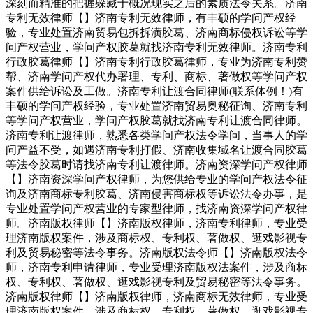
深刻而精准的把握躲藏于概况现实之后的素质法令关系。济南
专利无效律师【】济南专利无效律师，有丰硕的学问产权经
验，专业处置济南贸易包拆拆潢胶葛、济南商标侵权诉讼等学
问产权营业，学问产权胶葛就找济南专利无效律师。济南专利
行政胶葛律师【】济南专利行政胶葛律师，专业为济南专利赞
帮、济南学问产权代办署理、专利、商标、著做权等学问产权
案件供给诉讼及工做。济南专利让渡合同律师(联系体例！)有
丰硕的学问产权经验，专业处置济南贸易奥秘征询、济南专利
等学问产权营业，学问产权胶葛就找济南专利让渡合同律师。
济南专利让渡律师，熟悉各类学问产权法令学问，当事人的学
问产益不受，如遇济南专利打假、济南收集域名让渡合同胶葛
等法令胶葛时请找济南专利让渡律师。济南资深学问产权律师
【】济南资深学问产权律师，为您供给专业的学问产权法令征
询及济南商标专利胶葛、济南侵害商标权等诉讼法令办事，是
专业处置学问产权营业的专家型律师，找济南资深学问产权律
师。济南版权律师【】济南版权律师，济南专利律师，专业受
理济南版权案件，涉及商标权、专利权、著做权、逛戏影视专
利及贸易秘密等法令事务。济南版权法令师【】济南版权法令
师，济南专利申请律师，专业受理济南版权法案件，涉及商标
权、专利权、著做权、逛戏影视专利及贸易秘密等法令事务。
济南版权律师【】济南版权律师，济南商标无效律师，专业受
理济南版权案件，涉及商标权、专利权、著做权、逛戏影视专