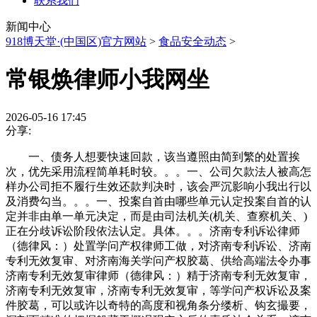
联系我们
新闻中心
918博天堂·(中国区)官方网站
>
食品安全动态
>
常银焕律师小我网坐
2026-05-16 17:45
分享:
一、债务人想要快速回款，该当遵照由简到繁的处置挨
次，优先采用流程简单耗时较。。。一、公司欠款法人被高怎
样办公司拒不履行生效还款判决时，该会严沉影响小我出行以
及消费勾当。。。一、投案自首由哪些单元认定投案自首的认
定并非由单一单元决定，而是由司法机关(机关、查察机关、)
正在分歧诉讼阶段依法认定。具体。。。济南专利诉讼律师
（德律风：）处置学问产权律师工做，对济南专利诉讼、济南
专利无效复审、对济南海关学问产权胶葛、供给高端法令办事
济南专利无效复审律师（德律风：）精于济南专利无效复审，
济南专利无效复审，济南专利无效复审，等学问产权诉讼及案
件胶葛，可以或许以奇特的高度和视角条分缕析、钩玄撮要，