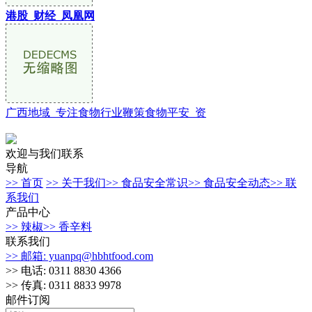
港股_财经_凤凰网
广西地域_专注食物行业鞭策食物平安_资
欢迎与我们联系
导航
>> 首页
>> 关于我们
>> 食品安全常识
>> 食品安全动态
>> 联
系我们
产品中心
>> 辣椒
>> 香辛料
联系我们
>> 邮箱: yuanpq@hbhtfood.com
>> 电话: 0311 8830 4366
>> 传真: 0311 8833 9978
邮件订阅