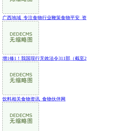
广西地域_专注食物行业鞭策食物平安_资
增1修1！我国现行无效法令311部（截至2
饮料相关食物资讯_食物伙伴网