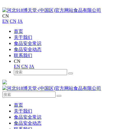
CN
EN
CN
JA
首页
关于我们
食品安全常识
食品安全动态
联系我们
CN
EN
CN
JA
首页
关于我们
食品安全常识
食品安全动态