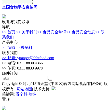
全国食物平安宣传周
欢迎与我们联系
导航
>> 首页
>> 关于我们
>> 食品安全常识
>> 食品安全动态
>> 联
系我们
产品中心
>> 辣椒
>> 香辛料
联系我们
>> 邮箱: yuanpq@hbhtfood.com
>> 电话: 0311 8830 4366
>> 传真: 0311 8833 9978
邮件订阅
Copyright © 河北918博天堂·(中国区)官方网站食品有限公司 版
权所有 |
网站地图
| 技术支持:
关键词:
香辛料
辣椒
置顶