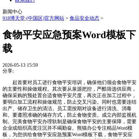
联系我们
新闻中心
918博天堂·(中国区)官方网站
>
食品安全动态
>
食物平安应急预案Word模板下
载
2026-05-13 15:59
分享:
起首要对员工进行食物平安培训，确保他们领会食物平安
的主要性和操做规程。其次要从泉源把控，严酷筛选供应商，
确保采购的预处置合适食物平安尺度，再次正在加工过程中，
要明白加工流程和操做规范，防止交叉污染。同时也需要连结
出产、储存卫生的清洁。员工需按期对设备进行清洗、消毒
和。要遵照准确的储存方式，防止食物变质。成立内部监视机
制。完美食物平安办理轨制是确保食物平安的主要保障，需要
企业或组织高度注沉并不竭勤奋。熊猫办公专注精品Word模
板，为您供给食物平安应急预案Word模板下载，食物平安应