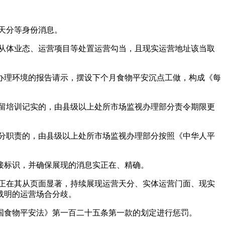
天分等身份消息。
从体业态、运营项目等处置运营勾当，且现实运营地址该当取
理环境的报告请示，摆设下个月食物平安沉点工做，构成《每
留培训记实的，由县级以上处所市场监视办理部分责令期限更
分职责的，由县级以上处所市场监视办理部分按照《中华人平
标识，并确保展现的消息实正在、精确。
正在其从页面显著，持续展现运营天分、实体运营门面、现实
载明的运营场合分歧。
食物平安法》第一百二十五条第一款的划定进行惩罚。