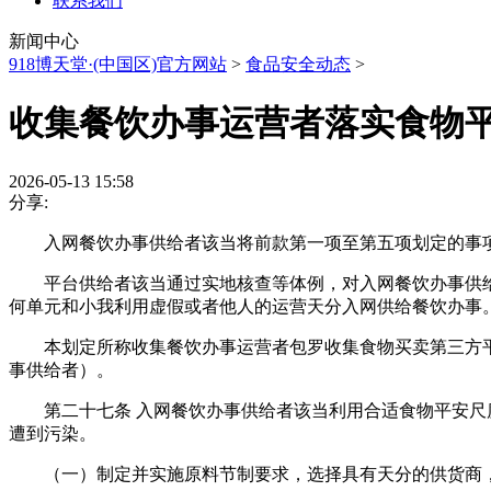
联系我们
新闻中心
918博天堂·(中国区)官方网站
>
食品安全动态
>
收集餐饮办事运营者落实食物
2026-05-13 15:58
分享:
入网餐饮办事供给者该当将前款第一项至第五项划定的事项
平台供给者该当通过实地核查等体例，对入网餐饮办事供给
何单元和小我利用虚假或者他人的运营天分入网供给餐饮办事
本划定所称收集餐饮办事运营者包罗收集食物买卖第三方平
事供给者）。
第二十七条 入网餐饮办事供给者该当利用合适食物平安尺度
遭到污染。
（一）制定并实施原料节制要求，选择具有天分的供货商，