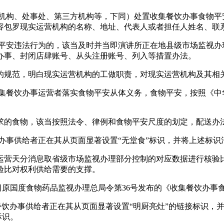
构、处事处、第三方机构等，下同）处置收集餐饮办事食物平
容包罗现实运营机构的名称、地址、代表人或者担任人姓名、联
安违法行为的，该当及时并当即演讲所正在地县级市场监视办
办事、封闭店肆账号、从头注册账号、列入等措置办法。
规范，明白现实运营机构的工做职责，对现实运营机构及其相关
餐饮办事运营者落实食物平安从体义务，食物平安，按照《中
的食物，该当按照法令、律例和食物平安尺度的划定，配送办
事供给者正在其从页面显著设置“无堂食”标识，并将上述标识
营天分消息取省级市场监视办理部分控制的对应数据进行核验比
验比对权利供给需要的支撑。
1月6日原国度食物药品监视办理总局令第36号发布的《收集餐饮办
饮办事供给者正在其从页面显著设置“明厨亮灶”的链接标识，并
标识。