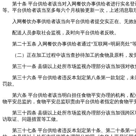
第十条 平台供给者该当对入网餐饮办事供给者进行实名登记
等。平台供给者该当至多每六个月核验更新一次，上述消息取
入网餐饮办事供给者该当向平台供给者提交实正在、无效的
配送人员参取社会监视，及时向平台供给者反映。
第二十五条 入网餐饮办事供给者通过“互联网+明厨亮灶”
（二）正在加工过程中该当查抄待加工的食物及原料，发觉
第三十一条 县级以上处所市场监视办理部分该当加强对收集
第三十六条 平台供给者违反本划定第八条第一款划定，未履
罚款。
第六条 平台供给者该当明白担任食物平安办理的机构，配备
物平安总监的，食物平安总监职责由平台供给者指定的食物平
第三十四条 县级以上处所市场监视办理部分该当加强跨区域
访取证、问题措置等工做。
第三十七条 平台供给者违反本划定第十条、第二十条第一款