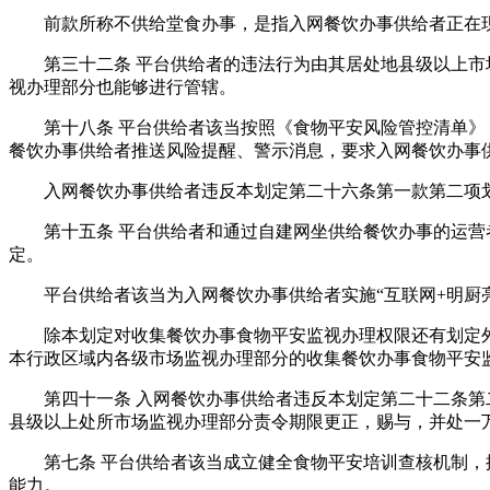
前款所称不供给堂食办事，是指入网餐饮办事供给者正在现
第三十二条 平台供给者的违法行为由其居处地县级以上市场
视办理部分也能够进行管辖。
第十八条 平台供给者该当按照《食物平安风险管控清单》，
餐饮办事供给者推送风险提醒、警示消息，要求入网餐饮办事
入网餐饮办事供给者违反本划定第二十六条第一款第二项划
第十五条 平台供给者和通过自建网坐供给餐饮办事的运营者
定。
平台供给者该当为入网餐饮办事供给者实施“互联网+明厨亮
除本划定对收集餐饮办事食物平安监视办理权限还有划定外
本行政区域内各级市场监视办理部分的收集餐饮办事食物平安
第四十一条 入网餐饮办事供给者违反本划定第二十二条第二
县级以上处所市场监视办理部分责令期限更正，赐与，并处一
第七条 平台供给者该当成立健全食物平安培训查核机制，按
能力。