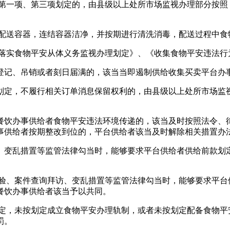
一项、第三项划定的，由县级以上处所市场监视办理部分按照
配送容器，连结容器洁净，并按期进行清洗消毒，配送过程中食
落实食物平安从体义务监视办理划定》、《收集食物平安违法行
记、吊销或者刻日届满的，该当当即遏制供给收集买卖平台办
定，不履行相关订单消息保留权利的，由县级以上处所市场监视
饮办事供给者食物平安违法环境传递的，该当及时按照法令、律
事供给者按期整改到位的，平台供给者该当及时解除相关措置办
变乱措置等监管法律勾当时，能够要求平台供给者供给前款划定
、案件查询拜访、变乱措置等监管法律勾当时，能够要求平台
餐饮办事供给者该当予以共同。
，未按划定成立食物平安办理轨制，或者未按划定配备食物平
罚。