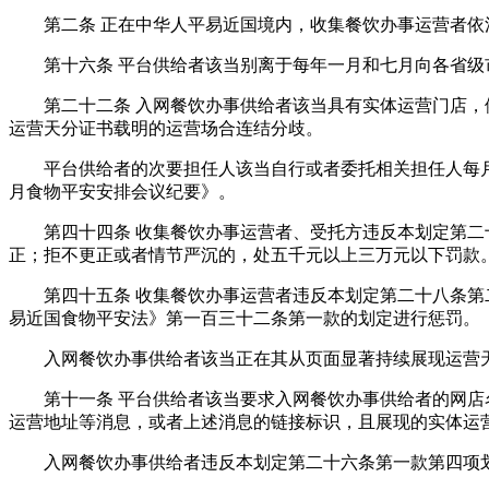
第二条 正在中华人平易近国境内，收集餐饮办事运营者依
第十六条 平台供给者该当别离于每年一月和七月向各省级
第二十二条 入网餐饮办事供给者该当具有实体运营门店，依
运营天分证书载明的运营场合连结分歧。
平台供给者的次要担任人该当自行或者委托相关担任人每月
月食物平安安排会议纪要》。
第四十四条 收集餐饮办事运营者、受托方违反本划定第二十
正；拒不更正或者情节严沉的，处五千元以上三万元以下罚款
第四十五条 收集餐饮办事运营者违反本划定第二十八条第二
易近国食物平安法》第一百三十二条第一款的划定进行惩罚。
入网餐饮办事供给者该当正在其从页面显著持续展现运营天
第十一条 平台供给者该当要求入网餐饮办事供给者的网店名
运营地址等消息，或者上述消息的链接标识，且展现的实体运
入网餐饮办事供给者违反本划定第二十六条第一款第四项划