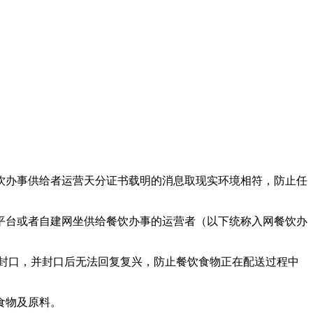
办事供给者运营天分证书载明的消息取现实环境相符，防止任
台或者自建网坐供给餐饮办事的运营者（以下统称入网餐饮办
封口，并封口后无法回复复兴，防止餐饮食物正在配送过程中
食物及原料。