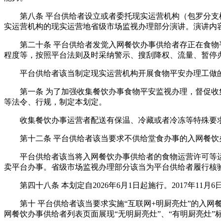
第八条 平台供给者设立或者委托现实运营机构（包罗分支机
实运营机构的现实运营地省级市场监视办理部分演讲。演讲内
第二十条 平台供给者发觉入网餐饮办事供给者存正在食物平
程度等，按照平台法则及时采纳警示、搜刮降权、流量、暂停
平台供给者该当制定现实运营机构开展食物平安办理工做的
第一条 为了加强收集餐饮办事食物平安监视办理，督促收集
等法令、行规，制定本划定。
收集餐饮办事运营者配送有保温、冷藏或者冷冻等特殊要求
第十二条 平台供给者该当要求不供给堂食办事的入网餐饮办
平台供给者该当将入网餐饮办事供给者的食物运营许可等运
卖平台办事。省级市场监视办理部分该当为平台供给者履行核
第四十八条 本划定自2026年6月1日起施行。2017年1
第十 平台供给者该当要求实施“互联网+明厨亮灶”的入网餐
网餐饮办事供给者列表页面展现“无明厨亮灶”、“有明厨亮灶”