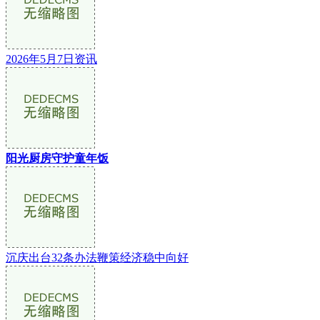
2026年5月7日资讯
阳光厨房守护童年饭
沉庆出台32条办法鞭策经济稳中向好